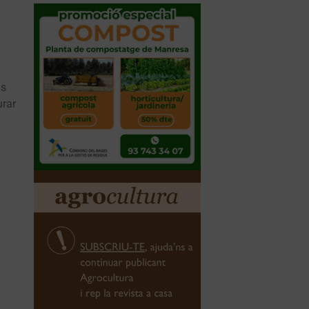
as
urar