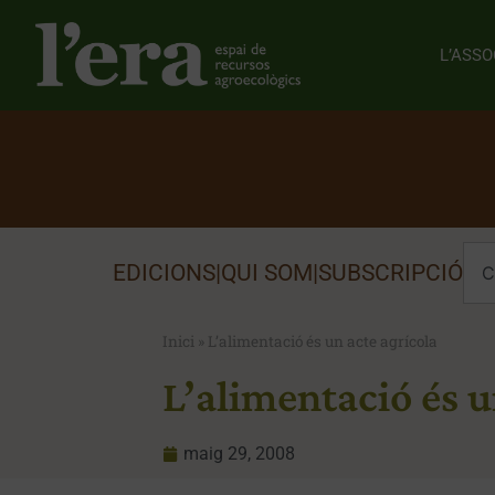
L’ASSO
EDICIONS
|
QUI SOM
|
SUBSCRIPCIÓ
Inici
»
L’alimentació és un acte agrícola
L’alimentació és u
maig 29, 2008