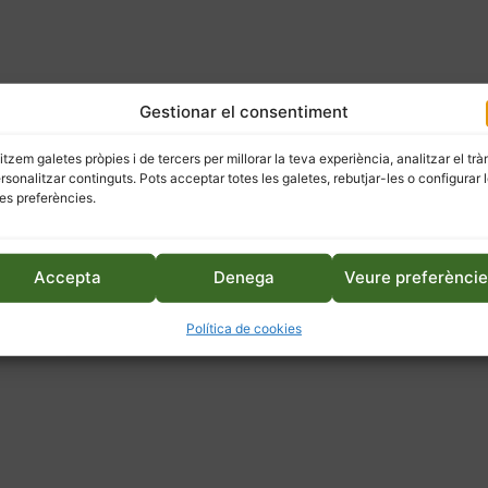
Gestionar el consentiment
litzem galetes pròpies i de tercers per millorar la teva experiència, analitzar el trà
ersonalitzar continguts. Pots acceptar totes les galetes, rebutjar-les o configurar 
es preferències.
Accepta
Denega
Veure preferènci
Política de cookies