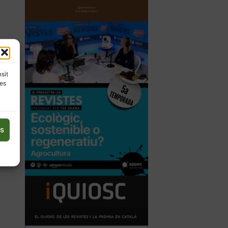
nsit
les
es