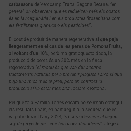
carbassons
de Verdcamp Fruits. Segons Retana,
“en
general, on observem que es redueixen més els costos
és en la maquinària i en els productes fitosanitaris com
els fertilitzants químics o els pesticides”
.
El cost de produir de manera regenerativa
sí que puja
lleugerament en el cas de les peres de PomonaFruits,
al voltant d’un 10%
, però malgrat aquesta dada, la
producció de peres és un 20% més en la finca
regenerativa
“el motiu és que van dur a terme
tractaments naturals per a prevenir plagues i això sí que
puja una mica més el preu, però en contrast la
producció sí va estar més alta”
, aclareix Retana.
Pel que fa a Familia Torres encara no se n’han obtingut
els resultats finals, en part degut a la sequera que es
va patir durant l’any 2024,
“s’haurà d’esperar al segon
any de projecte per tenir les dades definitives”
, afegeix
Javier Retana.