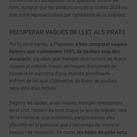
convencionals produeixen una quantitat similar de
raïm, malgrat que les produccions de la collita 2024 no
han estat representatives per l’afectació de la sequera.
RECUPERAR VAQUES DE LLET ALS PRATS
Per la seva banda, a Planeses,
s’han comparat vaques
lleteres que s’alimenten 100% de pastura sota dos
escenaris
: aquelles que mengen directament en el prat
segons el mètode Voisin -es mouen diàriament de
parcel·la en parcel·la d’una manera planificada- ,
enfront de les que s’alimenten de bales de pastura
seca dins d’un recinte.
Segons les dades, si les vaques mengen directament
en el prat, l’estalvi és molt major, ja que es redueix més
de la meitat el cost econòmic, perquè només s’ha
d’invertir en el personal que s’encarrega de treure al
bestiar i de munyir-lo. En canvi,
les bales de palla seca