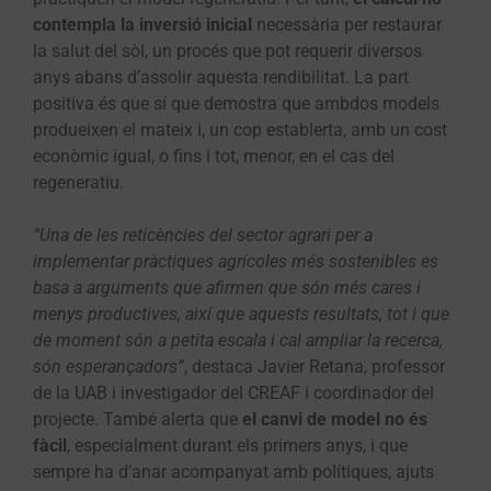
contempla la inversió inicial
necessària per restaurar
la salut del sòl, un procés que pot requerir diversos
anys abans d’assolir aquesta rendibilitat. La part
positiva és que sí que demostra que ambdos models
produeixen el mateix i, un cop establerta, amb un cost
econòmic igual, o fins i tot, menor, en el cas del
regeneratiu.
“Una de les reticències del sector agrari per a
implementar pràctiques agrícoles més sostenibles es
basa a arguments que afirmen que són més cares i
menys productives, així que aquests resultats, tot i que
de moment són a petita escala i cal ampliar la recerca,
són esperançadors”
, destaca Javier Retana, professor
de la UAB i investigador del CREAF i coordinador del
projecte. També alerta que
el canvi de model no és
fàcil
, especialment durant els primers anys, i que
sempre ha d’anar acompanyat amb polítiques, ajuts