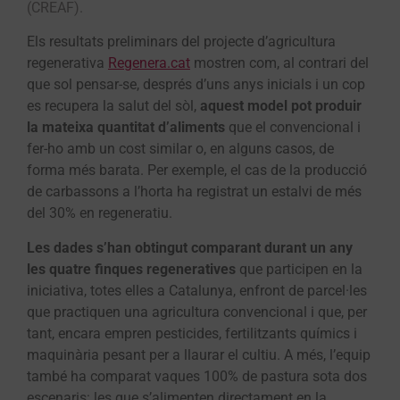
(CREAF).
Els resultats preliminars del projecte d’agricultura
regenerativa
Regenera.cat
mostren com, al contrari del
que sol pensar-se, després d’uns anys inicials i un cop
es recupera la salut del sòl,
aquest model pot produir
la mateixa quantitat d’aliments
que el convencional i
fer-ho amb un cost similar o, en alguns casos, de
forma més barata. Per exemple, el cas de la producció
de carbassons a l’horta ha registrat un estalvi de més
del 30% en regeneratiu.
Les dades s’han obtingut comparant durant un any
les quatre finques regeneratives
que participen en la
iniciativa, totes elles a Catalunya, enfront de parcel·les
que practiquen una agricultura convencional i que, per
tant, encara empren pesticides, fertilitzants químics i
maquinària pesant per a llaurar el cultiu. A més, l’equip
també ha comparat vaques 100% de pastura sota dos
escenaris: les que s’alimenten directament en la