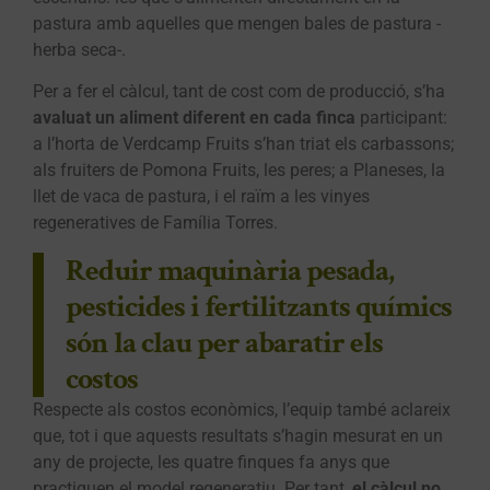
pastura amb aquelles que mengen bales de pastura -
herba seca-.
Per a fer el càlcul, tant de cost com de producció, s’ha
avaluat un aliment diferent en cada finca
participant:
a l’horta de Verdcamp Fruits s’han triat els carbassons;
als fruiters de Pomona Fruits, les peres; a Planeses, la
llet de vaca de pastura, i el raïm a les vinyes
regeneratives de Família Torres.
Reduir maquinària pesada,
pesticides i fertilitzants químics
són la clau per abaratir els
costos
Respecte als costos econòmics, l’equip també aclareix
que, tot i que aquests resultats s’hagin mesurat en un
any de projecte, les quatre finques fa anys que
practiquen el model regeneratiu. Per tant,
el càlcul no