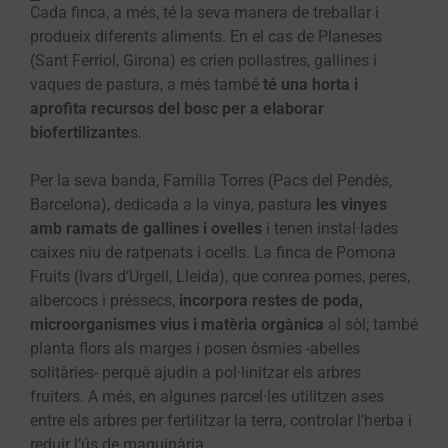
Cada finca, a més, té la seva manera de treballar i
produeix diferents aliments. En el cas de Planeses
(Sant Ferriol, Girona) es crien pollastres, gallines i
vaques de pastura, a més també
té una horta i
aprofita recursos del bosc per a elaborar
biofertilizante
s.
Per la seva banda, Família Torres (Pacs del Pendès,
Barcelona), dedicada a la vinya, pastura
les vinyes
amb ramats de gallines i ovelles
i tenen instal·lades
caixes niu de ratpenats i ocells. La finca de Pomona
Fruits (Ivars d’Urgell, Lleida), que conrea pomes, peres,
albercocs i préssecs,
incorpora restes de poda,
microorganismes vius i matèria orgànica
al sòl; també
planta flors als marges i posen òsmies -abelles
solitàries- perquè ajudin a pol·linitzar els arbres
fruiters. A més, en algunes parcel·les utilitzen ases
entre els arbres per fertilitzar la terra, controlar l’herba i
reduir l’ús de maquinària.