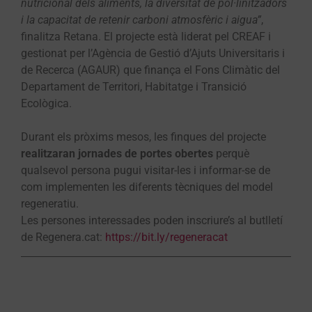
nutricional dels aliments, la diversitat de pol·linitzadors
i la capacitat de retenir carboni atmosfèric i aigua”
,
finalitza Retana. El projecte està liderat pel CREAF i
gestionat per l’Agència de Gestió d’Ajuts Universitaris i
de Recerca (AGAUR) que finança el Fons Climàtic del
Departament de Territori, Habitatge i Transició
Ecològica.
Durant els pròxims mesos, les finques del projecte
realitzaran jornades de portes obertes
perquè
qualsevol persona pugui visitar-les i informar-se de
com implementen les diferents tècniques del model
regeneratiu.
Les persones interessades poden inscriure’s al butlletí
de Regenera.cat:
https://bit.ly/regeneracat