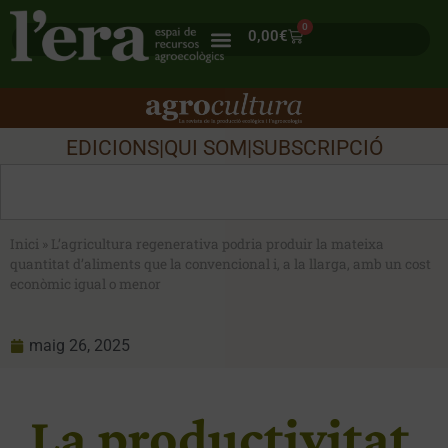
0
0,00
€
EDICIONS
|
QUI SOM
|
SUBSCRIPCIÓ
Inici
»
L’agricultura regenerativa podria produir la mateixa
quantitat d’aliments que la convencional i, a la llarga, amb un cost
econòmic igual o menor
maig 26, 2025
La productivitat