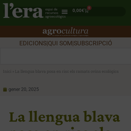
0
0,00
€
EDICIONS
|
QUI SOM
|
SUBSCRIPCIÓ
Inici
»
La llengua blava posa en risc els ramats ovins ecològics
gener 20, 2025
La llengua blava