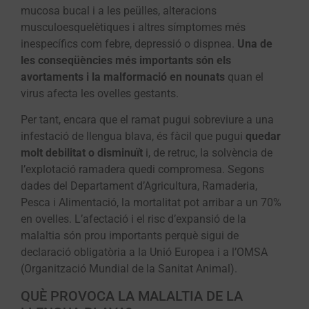
mucosa bucal i a les peülles, alteracions
musculoesquelètiques i altres símptomes més
inespecífics com febre, depressió o dispnea.
Una de
les conseqüències més importants són els
avortaments i la malformació en nounats
quan el
virus afecta les ovelles gestants.
Per tant, encara que el ramat pugui sobreviure a una
infestació de llengua blava, és fàcil que pugui
quedar
molt debilitat o disminuït
i, de retruc, la solvència de
l’explotació ramadera quedi compromesa. Segons
dades del Departament d’Agricultura, Ramaderia,
Pesca i Alimentació, la mortalitat pot arribar a un 70%
en ovelles. L’afectació i el risc d’expansió de la
malaltia són prou importants perquè sigui de
declaració obligatòria a la Unió Europea i a l’OMSA
(Organització Mundial de la Sanitat Animal).
QUÈ PROVOCA LA MALALTIA DE LA