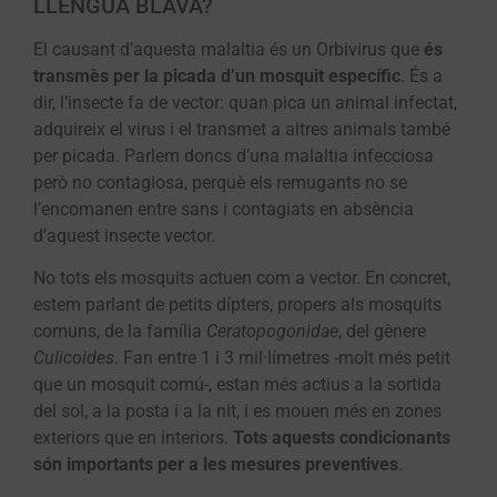
LLENGUA BLAVA?
El causant d’aquesta malaltia és un Orbivirus que
és
transmès per la picada d’un mosquit específic
. És a
dir, l’insecte fa de vector: quan pica un animal infectat,
adquireix el virus i el transmet a altres animals també
per picada. Parlem doncs d’una malaltia infecciosa
però no contagiosa, perquè els remugants no se
l’encomanen entre sans i contagiats en absència
d’aquest insecte vector.
No tots els mosquits actuen com a vector. En concret,
estem parlant de petits dípters, propers als mosquits
comuns, de la família
Ceratopogonidae
, del gènere
Culicoides
. Fan entre 1 i 3 mil·límetres -molt més petit
que un mosquit comú-, estan més actius a la sortida
del sol, a la posta i a la nit, i es mouen més en zones
exteriors que en interiors.
Tots aquests condicionants
són importants per a les mesures preventives
.