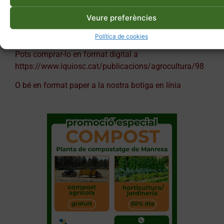
exemple l’equinàcia, que estimula les defenses (…)
Veure preferències
Aquest article encara no està tot disponible al nostre
web.
Política de cookies
Pots comprar-lo en format digital a
https://www.iquiosc.cat/publicacions/agrocultura/98
O bé en format paper a la nostra
botiga en línia