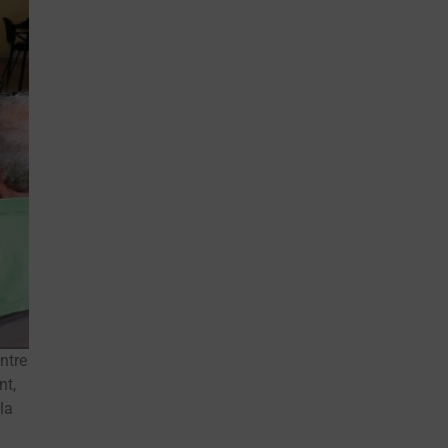
ntre
nt,
la