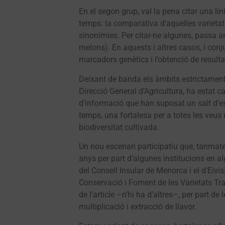
En el segon grup, val la pena citar una lí
temps: la comparativa d’aquelles varietat
sinonímies. Per citar-ne algunes, passa 
melons). En aquests i altres casos, i con
marcadors genètics i l’obtenció de resulta
Deixant de banda els àmbits estrictament t
Direcció General d’Agricultura, ha estat ca
d’informació que han suposat un salt d’esc
temps, una fortalesa per a totes les veus 
biodiversitat cultivada.
Un nou escenari participatiu que, tanmatei
anys per part d’algunes institucions en a
del Consell Insular de Menorca i el d’Eivi
Conservació i Foment de les Varietats Tradi
de l’article –n’hi ha d’altres–, per part d
multiplicació i extracció de llavor.