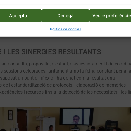
iferent dels anteriors, és el cas de l’Institut de Recerca i Forma
e accions transversals a totes les varietats (incloses les de vin
Accepta
Denega
Veure preferènci
ns de conservació in situ i ex situ; i especialment i amb molt
ficiaris del PDR, la gestió del Catàleg, la inclusió al Registre de
Política de cookies
tzació de la Comissió i del Grup de Treball, que n’és vinculat i 
G I LES SINERGIES RESULTANTS
an consultiu, propositiu, d’estudi, d’assessorament i de coordin
les sessions celebrades, juntament amb la feina constant per a l
 suposat un punt d’inflexió i ha donat com a resultat una
 de l’estandardització de protocols, l’elaboració de memòries
periències i recursos fins a la detecció de les necessitats i les lí