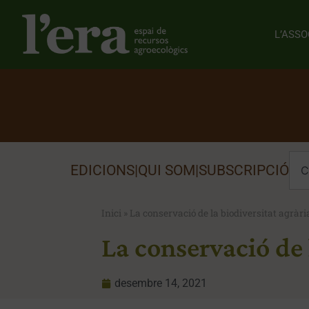
L’ASSO
EDICIONS
|
QUI SOM
|
SUBSCRIPCIÓ
Inici
»
La conservació de la biodiversitat agrària
La conservació de l
desembre 14, 2021