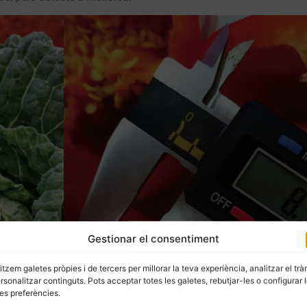
Gestionar el consentiment
Caracterització de pebre ros gruixat, varietat d
litzem galetes pròpies i de tercers per millorar la teva experiència, analitzar el trà
Mallorca
ersonalitzar continguts. Pots acceptar totes les galetes, rebutjar-les o configurar 
es preferències.