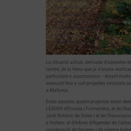
– pèsol d’esclovellar,
– mongeta de confit,
– col borratxona,
– meló de pell de melicotó,
– colflori de fulla d’espasa,
– tomàtiga negra,
– fava mallorquina…
La situació actual, derivada d’aquestes due
també, de la feina que ja s’anava realitzan
particulars o associacions –durant molts
execució fins a vuit projectes vinculats a
a Mallorca.
Entre aquests, quatre projectes estan dedi
LEADER d’Eivissa i Formentera, el de l’As
Jardí Botànic de Sóller i el de l’Associa
a fruiters: el d’Arbres d’Algendar de Càrit
conservació de figueres i de cirerers bale