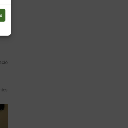
ció
ya),
es
que
ació
a
nies