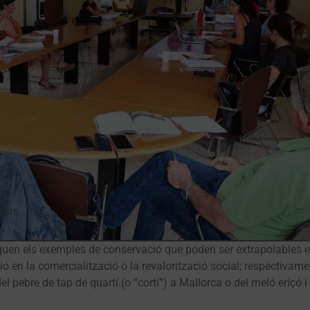
cals
staquen els exemples de conservació que poden ser extrapolables e
ió en la comercialització o la revalorització social; respectivame
el pebre de tap de quartí (o “cortí”) a Mallorca o del meló eriçó i 