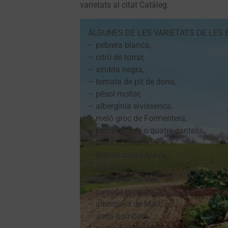
varietats al citat Catàleg.
ALGUNES DE LES VARIETATS DE LES
– pebrera blanca,
– citró de torrar,
– xíndria negra,
– tomata de pit de dona,
– pèsol mollar,
– albergínia eivissenca,
– meló groc de Formentera,
– pebre de tres o quatre cantells,
– tomàtic mèrvel,
– blat de canya blava,
– col xorca,
– síndria de La Vall,
– carxofa morada,
– albergínia de Maó,
– arròs bombeta,