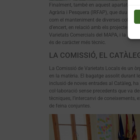
Finalment, també en aquest apartat, però d
Agrària i Pesquera (IRFAP), que duu a term
com el manteniment de diverses col·leccio
d’encert, en relació amb els projectes bene
Varietats Comercials del MAPA, i la dinami
és de caràcter més tècnic.
LA COMISSIÓ, EL CATÀLE
La Comissió de Varietats Locals és un òrg
en la matèria. El bagatge assolit durant 
inclusió de noves entrades al Catàleg, ha
col·laboració sense precedents que va des
tècniques, l’intercanvi de coneixements, ex
de feina conjuntes.