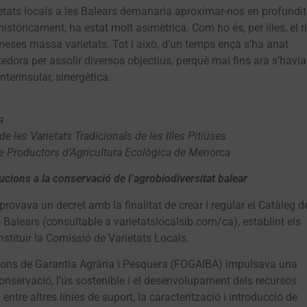
ietats locals a les Balears demanaria aproximar-nos en profundit
 històricament, ha estat molt asimètrica. Com ho és, per illes, el r
meses massa varietats. Tot i això, d’un temps ençà s’ha anat
dora per assolir diversos objectius, perquè mai fins ara s’havia
terinsular, sinergètica.
a
 les Varietats Tradicionals de les Illes Pitiüses
de Productors d’Agricultura Ecològica de Menorca
ucions a la conservació de l’agrobiodiversitat balear
rovava un decret amb la finalitat de crear i regular el Catàleg d
les Balears (consultable a varietatslocalsib.com/ca), establint els
stituir la Comissió de Varietats Locals.
el Fons de Garantia Agrària i Pesquera (FOGAIBA) impulsava una
onservació, l’ús sostenible i el desenvolupament dels recursos
entre altres línies de suport, la caracterització i introducció de