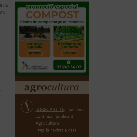
at a
isc
e