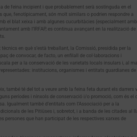
nia de feina incipient i que probablement serà sostinguda en el
s que, fenotípicament, són molt similars o podrien respondre a
amb el blat xeixa i amb algunes cucurbitàcies (especialment amb
juntament amb l’IRFAP, es continua avançant en la realització de
ts.
ècnics en què s’està treballant, la Comissió, presidida per la
paç de convocar, de facto, un enfilall de col·laboracions i
ala per a la conservació de les varietats locals insulars i, al ma
representades: institucions, organismes i entitats guardianes de
x, també té del tot a veure amb la feina feta durant els darrers v
lguns períodes i nínxols de conservació i/o promoció, com és el 
ssa. Igualment també d’entitats com l’Associació per a la
cionals de les Pitiüses i, sobretot, i a banda de les citades al ll
e les persones que han participat de les respectives xarxes de