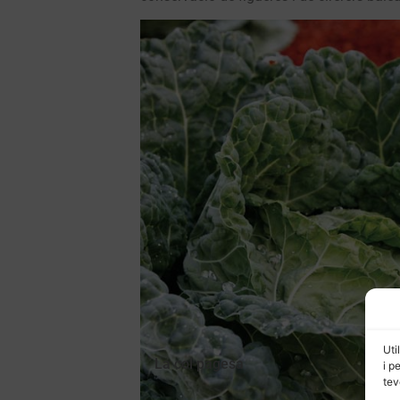
Uti
La col pagesa
i p
tev