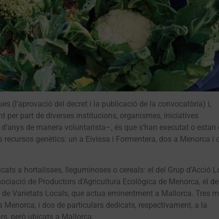
s (l’aprovació del decret i la publicació de la convocatòria) i,
t per part de diverses institucions, organismes, iniciatives
 d’anys de manera voluntarista–, és que s’han executat o estan
ls recursos genètics: un a Eivissa i Formentera, dos a Menorca i 
cats a hortalisses, lleguminoses o cereals: el del Grup d’Acció L
sociació de Productors d’Agricultura Ecològica de Menorca, el de
ció de Varietats Locals, que actua eminentment a Mallorca. Tres 
as Menorca, i dos de particulars dedicats, respectivament, a la
ars, però ubicats a Mallorca.