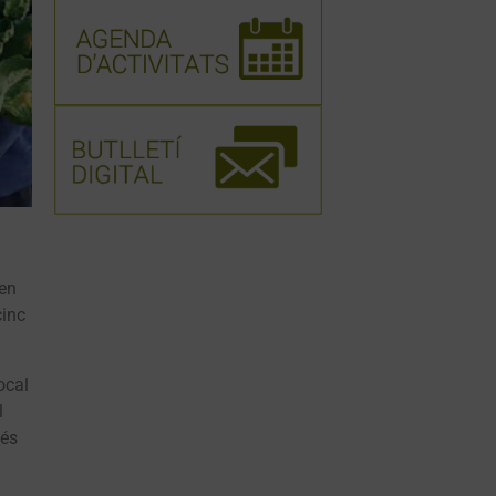
 en
cinc
ocal
l
més