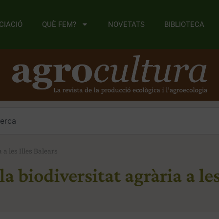
CIACIÓ
QUÈ FEM?
NOVETATS
BIBLIOTECA
 a les Illes Balears
a biodiversitat agrària a les