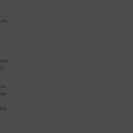
 els
teix
 la
int
cas
arg