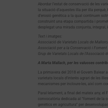
Abordar l’estat de conservació de les var
la situació d’aquestes illa per illa perquè,
d’erosió genètica a la qual continuen sot
construint una etapa compartida i promete
desplegat una mirada conjunta, integral, in
Text i imatges:
Associació de Varietats Locals de Mallorc
Associació per a la Conservació i Foment de
Grup de Varietats Locals de l’Associació 
A Marta Mallach, per les valuoses contrib
La primavera del 2018 el Govern Balear ap
varietats locals d’interès agrari de les Il
mecanismes per incloure-les, així com con
Paral·lelament, a final del mateix any, 
convocatòria dedicada al “foment de la c
genètics en agricultura” per desenvolupar, 