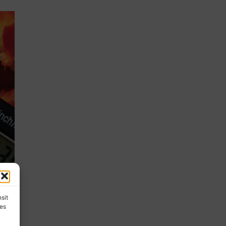
e
nsit
les