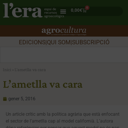
0
0,00
€
EDICIONS
|
QUI SOM
|
SUBSCRIPCIÓ
Inici
»
L’ametlla va cara
L’ametlla va cara
gener 5, 2016
Un article crític amb la política agrària que està enfocant
el sector de l’ametlla cap al model californià. L’autora
dóna referències per pensar que aquest model no és pas