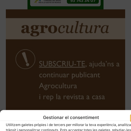
Gestionar el consentiment
Utilitzem galetes pròpies i de tercers per millorar la teva experiència, analitza
trànsit i personalitzar continguts. Pots acceptar totes les galetes, rebutjar-les