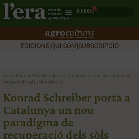
0
0,00
€
EDICIONS
|
QUI SOM
|
SUBSCRIPCIÓ
Inici
»
Konrad Schreiber porta a Catalunya un nou paradigma de
recuperació dels sòls agrícoles
Konrad Schreiber porta a
Catalunya un nou
paradigma de
recuperació dels sòls