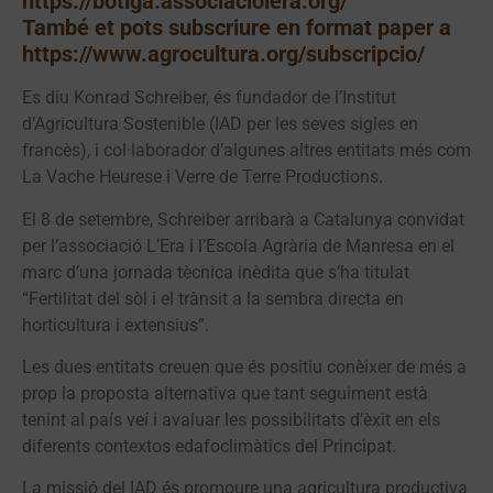
https://botiga.associaciolera.org/
També et pots subscriure en format paper a
https://www.agrocultura.org/subscripcio/
Es diu Konrad Schreiber, és fundador de l’Institut
d’Agricultura Sostenible (IAD per les seves sigles en
francès), i col·laborador d’algunes altres entitats més com
La Vache Heurese i Verre de Terre Productions.
El 8 de setembre, Schreiber arribarà a Catalunya convidat
per l’associació L’Era i l’Escola Agrària de Manresa en el
marc d’una jornada tècnica inèdita que s’ha titulat
“Fertilitat del sòl i el trànsit a la sembra directa en
horticultura i extensius”.
Les dues entitats creuen que és positiu conèixer de més a
prop la proposta alternativa que tant seguiment està
tenint al país veí i avaluar les possibilitats d’èxit en els
diferents contextos edafoclimàtics del Principat.
La missió del IAD és promoure una agricultura productiva