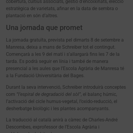
cobertura, cultius associats, gestió d’encoixinats, elecció
estratègica de varietats, afinar en la data de sembra o
plantació en són d’altres.
Una jornada que promet
La jornada gratuïta, prevista pel dimarts 8 de setembre a
Manresa, deixa a mans de Schreiber tot el contingut.
Començarà a les 9 del matí i s’allargarà fins les 7 de la
tarda. Es podrà seguir en línia i també de manera
presencial a les aules que l’Escola Agrària de Manresa té
a la Fundació Universitària del Bages.
Durant la seva intervenció, Schreiber introduirà conceptes
com
“l’espiral de degradació del sòl”
, el balanç húmic,
l’activació del cicle humus-vegetal, l’oxido-reducció, el
desherbatge biològic i les plantes acompanyants.
La traducció al català anirà a càrrec de Charles-André
Descombes, exprofessor de l’Escola Agrària i