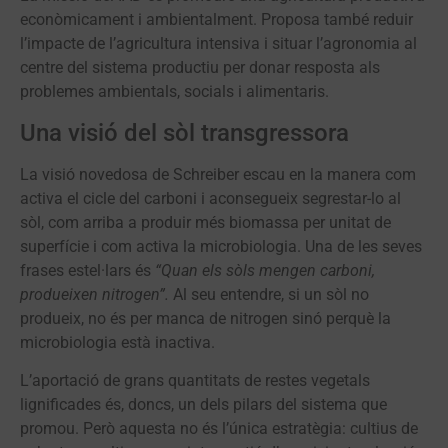
econòmicament i ambientalment. Proposa també reduir
l’impacte de l’agricultura intensiva i situar l’agronomia al
centre del sistema productiu per donar resposta als
problemes ambientals, socials i alimentaris.
Una visió del sòl transgressora
La visió novedosa de Schreiber escau en la manera com
activa el cicle del carboni i aconsegueix segrestar-lo al
sòl, com arriba a produir més biomassa per unitat de
superfície i com activa la microbiologia. Una de les seves
frases estel·lars és
“Quan els sòls mengen carboni,
produeixen nitrogen”.
Al seu entendre, si un sòl no
produeix, no és per manca de nitrogen sinó perquè la
microbiologia està inactiva.
L’aportació de grans quantitats de restes vegetals
lignificades és, doncs, un dels pilars del sistema que
promou. Però aquesta no és l’única estratègia: cultius de