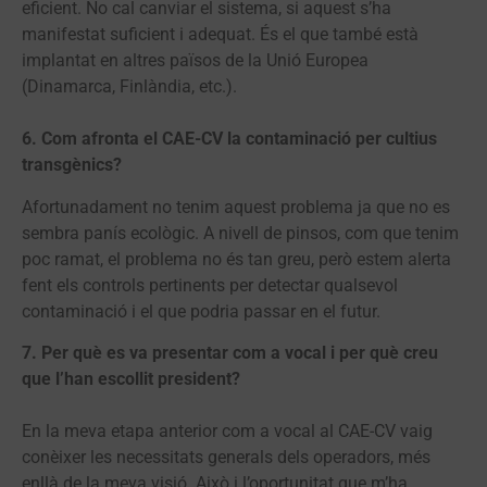
eficient. No cal canviar el sistema, si aquest s’ha
manifestat suficient i adequat. És el que també està
implantat en altres països de la Unió Europea
(Dinamarca, Finlàndia, etc.).
6. Com afronta el CAE-CV la contaminació per cultius
transgènics?
Afortunadament no tenim aquest problema ja que no es
sembra panís ecològic. A nivell de pinsos, com que tenim
poc ramat, el problema no és tan greu, però estem alerta
fent els controls pertinents per detectar qualsevol
contaminació i el que podria passar en el futur.
7. Per què es va presentar com a vocal i per què creu
que l’han escollit president?
En la meva etapa anterior com a vocal al CAE-CV vaig
conèixer les necessitats generals dels operadors, més
enllà de la meva visió. Això i l’oportunitat que m’ha