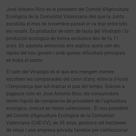
José Antonio Rico és el president del Comitè d’Agricultura
Ecològica de la Comunitat Valenciana des que la Junta
escollida el mes de novembre passat el va triar entre tots
els vocals. És productor de raïm de taula del Vinalopó i fa
producció ecològica de forma exclusiva des de fa 11
anys. En aquesta entrevista ens explica quins són els
reptes del nou govern i amb quines dificultats principals
es troba el sector.
El raïm del Vinalopó és el que ens mengem mentre
escoltem les campanades del canvi d’any, entre la il•lusió
i l’enyorança que sol marcar el pas del temps. Gràcies a
pagesos com en José Antonio Rico, els consumidors
tenim l’opció de comprar-ne de procedent de l’agricultura
ecològica, crescut en terres valencianes . El nou president
del Comitè d’Agricultura Ecològica de la Comunitat
Valenciana (CAE-CV), de 39 anys, gestiona set hectàrees
de vinya i una empresa privada familiar per confeccionar