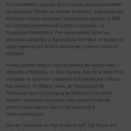
de biodiversitat agrícola. D’una banda perquè presentem
la campanya ‘Alcem les nostres forquilles’, impulsada per
diferents entitats europees i apadrinada aquí per la Red
de Semillas Resembrando e Intercambiando i la
Fundación Entretantos. Per sumar-nos-hi, totes les
persones subscrites a Agrocultura han rebut un model de
carta impresa junt amb la revista per poder-la enviar al
Ministeri.
A més, parlem amb un dels guardians de llavors més
referents a Mallorca: en Toni Sureda. Des de la seva finca
ens parla de com han conservat la biodiversitat i alhora
han innovat. En Miquel Serra, de l’Associació de
Producció Agrària Ecològica de Mallorca hi ha estat
parlant i coneixent una mica més aquest model de
diversificació agrària que no ha sucumbit a
l’homogeneïtzació.
Des de Catalunya, en Pep Bover de SAT Cal Pauet, ens