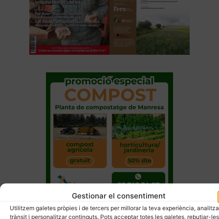
Gestionar el consentiment
Utilitzem galetes pròpies i de tercers per millorar la teva experiència, analitza
trànsit i personalitzar continguts. Pots acceptar totes les galetes, rebutjar-les