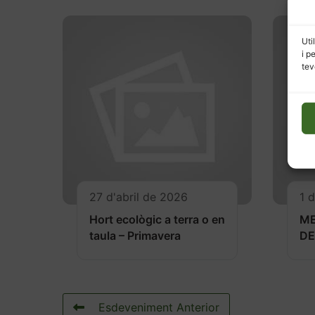
Uti
i p
tev
27 d'abril de 2026
1 
Hort ecològic a terra o en
M
taula – Primavera
DE
Esdeveniment Anterior