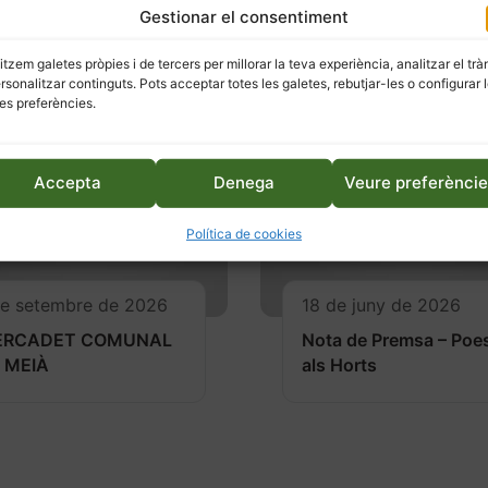
Gestionar el consentiment
litzem galetes pròpies i de tercers per millorar la teva experiència, analitzar el trà
ersonalitzar continguts. Pots acceptar totes les galetes, rebutjar-les o configurar 
es preferències.
Accepta
Denega
Veure preferènci
Política de cookies
de setembre de 2026
18 de juny de 2026
ERCADET COMUNAL
Nota de Premsa – Poe
 MEIÀ
als Horts