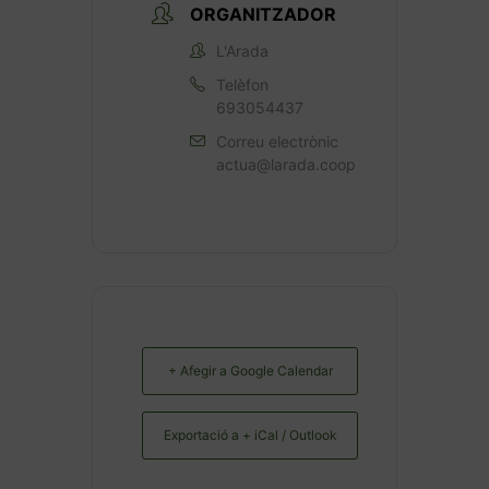
ORGANITZADOR
L'Arada
Telèfon
693054437
Correu electrònic
actua@larada.coop
+ Afegir a Google Calendar
Exportació a + iCal / Outlook