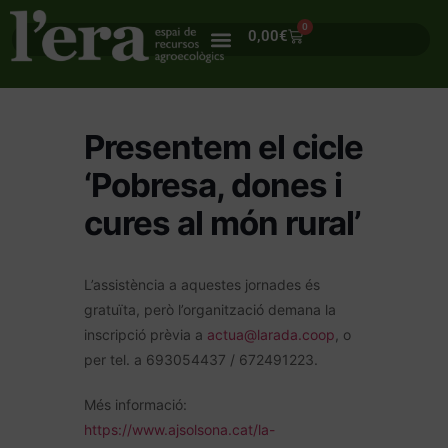
0
0,00
€
Presentem el cicle
‘Pobresa, dones i
cures al món rural’
L’assistència a aquestes jornades és
gratuïta, però l’organització demana la
inscripció prèvia a
actua@larada.coop
, o
per tel. a 693054437 / 672491223.
Més informació:
https://www.ajsolsona.cat/la-