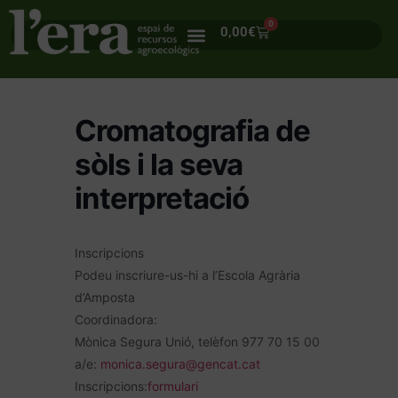
0
0,00
€
Cromatografia de
sòls i la seva
interpretació
Inscripcions
Podeu inscriure-us-hi a l’Escola Agrària
d’Amposta
Coordinadora:
Mònica Segura Unió, telèfon 977 70 15 00
a/e:
monica.segura@gencat.cat
Inscripcions:
formulari