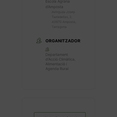
Escola Agrària
d’Amposta
Avinguda Josep
Tarradellas, 2,
43870 Amposta,
Tarragona
ORGANITZADOR
Departament
d'Acció Climàtica,
Alimentació i
Agenda Rural