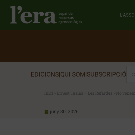
L’ASSO
EDICIONS
|
QUI SOM
|
SUBSCRIPCIÓ
Inici
»
Ernest Tasias – Les Refardes: «No venem 
juny 30, 2026