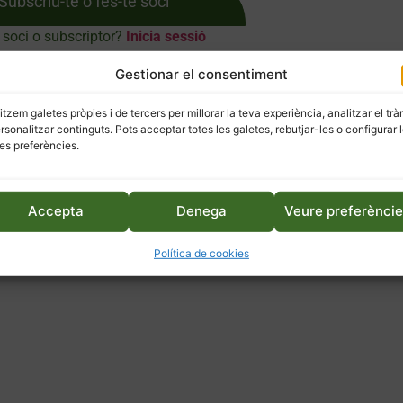
Subscriu-te o fes-te soci
 soci o subscriptor?
Inicia sessió
Gestionar el consentiment
litzem galetes pròpies i de tercers per millorar la teva experiència, analitzar el trà
ersonalitzar continguts. Pots acceptar totes les galetes, rebutjar-les o configurar 
es preferències.
Accepta
Denega
Veure preferènci
Política de cookies