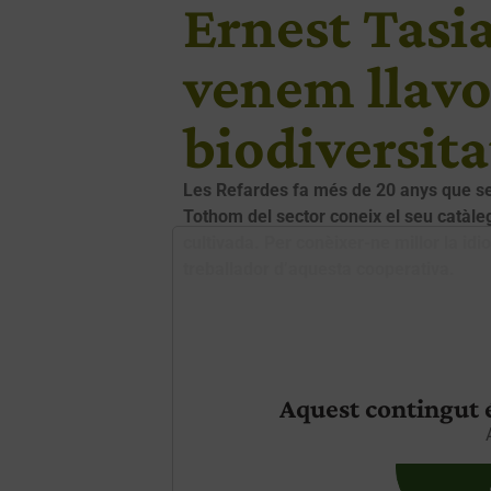
Ernest Tasia
venem llav
biodiversit
Les Refardes fa més de 20 anys que serv
Tothom del sector coneix el seu catàleg 
cultivada. Per conèixer-ne millor la idi
treballador d’aquesta cooperativa.
Aquest contingut é