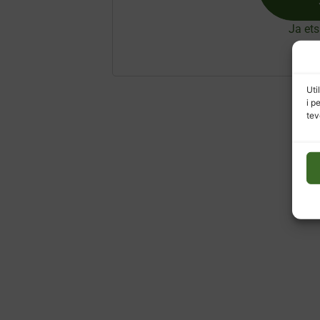
Ja ets
Uti
i p
tev