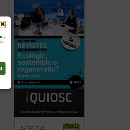
nsit
les
es