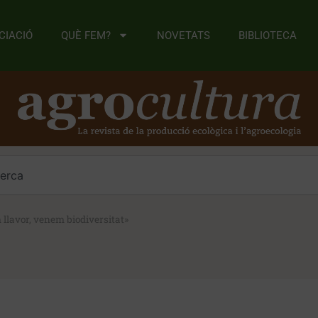
CIACIÓ
QUÈ FEM?
NOVETATS
BIBLIOTECA
llavor, venem biodiversitat»