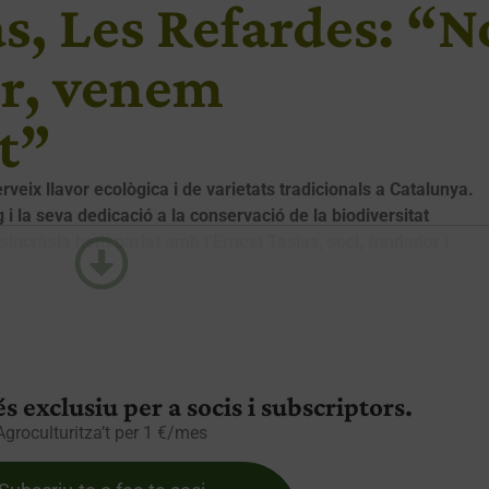
s, Les Refardes: “N
or, venem
at”
eix llavor ecològica i de varietats tradicionals a Catalunya.
i la seva dedicació a la conservació de la biodiversitat
osincràsia hem parlat amb l’Ernest Tasias, soci, fundador i
s exclusiu per a socis i subscriptors.
Agroculturitza’t per 1 €/mes