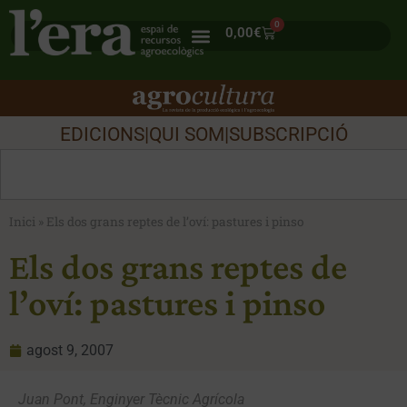
0
0,00
€
EDICIONS
|
QUI SOM
|
SUBSCRIPCIÓ
Inici
»
Els dos grans reptes de l’oví: pastures i pinso
Els dos grans reptes de
l’oví: pastures i pinso
agost 9, 2007
Juan Pont, Enginyer Tècnic Agrícola