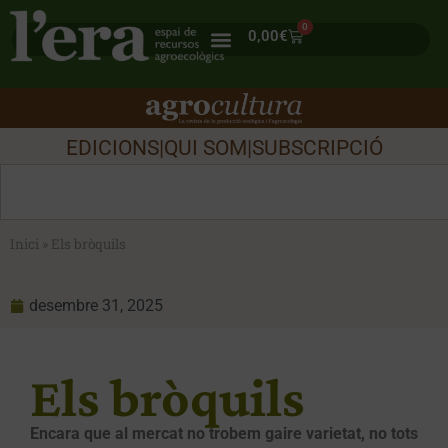
0
0,00
€
EDICIONS
|
QUI SOM
|
SUBSCRIPCIÓ
Inici
»
Els bròquils
desembre 31, 2025
Els bròquils
Encara que al mercat no trobem gaire varietat, no tots