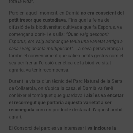
tota la vida”
.
Però en aquell moment, en Damià
no era conscient del
petit tresor que custodiava
. Fins que la feina de
difusió de la biodiversitat cultivada que fa Esporus, va
començar a obrir-li els ulls:
“Quan vaig descobrir
Esporus, em vaig adonar que tenia una varietat antiga a
casa i vaig anar-la multiplicant”
. La seva perseverança i
també el convenciment que calien petits gestos com el
seu per frenar l’erosió genètica de la biodiversitat
agrària, va tenir recompensa.
Durant la visita d’un tècnic del Parc Natural de la Serra
de Collserola, on s’ubica la casa, el Damià va fer-li
conèixer el tomàquet que guardava i
així es va encetar
el recorregut que portaria aquesta varietat a ser
reconeguda
com un producte destacat d’aquest àmbit
agrari.
El Consorci del parc es va interessar i
va incloure la