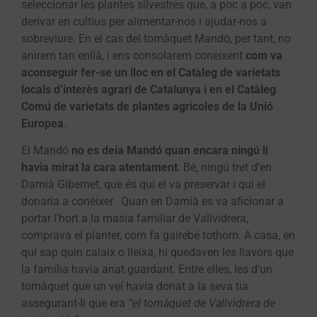
seleccionar les plantes silvestres que, a poc a poc, van
derivar en cultius per alimentar-nos i ajudar-nos a
sobreviure. En el cas del tomàquet Mandó, per tant, no
anirem tan enllà, i ens consolarem coneixent
com va
aconseguir fer-se un lloc en el Catàleg de varietats
locals d’interès agrari de Catalunya i en el Catàleg
Comú de varietats de plantes agrícoles de la Unió
Europea
.
El Mandó
no es deia Mandó quan encara ningú li
havia mirat la cara atentament
. Bé, ningú tret d’en
Damià Gibernet, que és qui el va preservar i qui el
donaria a conèixer. Quan en Damià es va aficionar a
portar l’hort a la masia familiar de Vallvidrera,
comprava el planter, com fa gairebé tothom. A casa, en
qui sap quin calaix o lleixa, hi quedaven les llavors que
la família havia anat guardant. Entre elles, les d’un
tomàquet que un veí havia donat a la seva tia
assegurant-li que era
“el tomàquet de Vallvidrera de