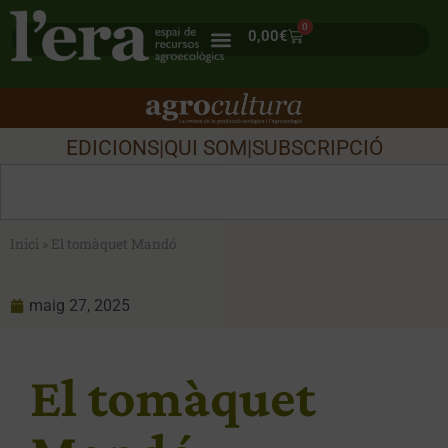
0
0,00
€
EDICIONS
|
QUI SOM
|
SUBSCRIPCIÓ
Inici
»
El tomàquet Mandó
maig 27, 2025
El tomàquet