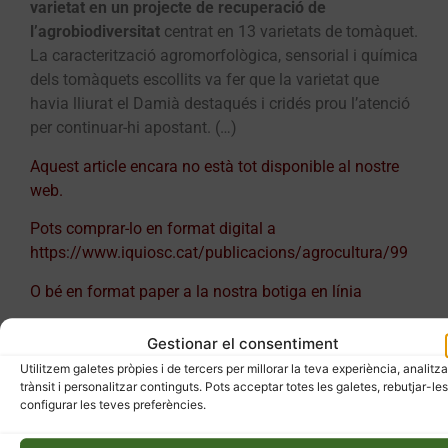
varietat en un projecte de recuperació de
l’agrobiodiversitat
centrat en 13 varietats de tomàquet.
La caracterització agromorfològica, sensorial i química
dels tomàquets escollits va fer que la varietat que
havia lliurat el Damià destaqués i cridés prou l’atenció
per continuar-hi apostant. (…)
Aquest article encara no està tot disponible al nostre
web.
Pots comprar-lo en format digital a
https://www.iquiosc.cat/publicacions/agrocultura/99
O bé en format paper a la nostra
botiga en línia
Gestionar el consentiment
Utilitzem galetes pròpies i de tercers per millorar la teva experiència, analitza
trànsit i personalitzar continguts. Pots acceptar totes les galetes, rebutjar-les
configurar les teves preferències.