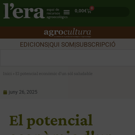
0
0,00
€
EDICIONS
|
QUI SOM
|
SUBSCRIPCIÓ
Inici
»
El potencial econòmic d’un sòl saludable
juny 26, 2025
El potencial