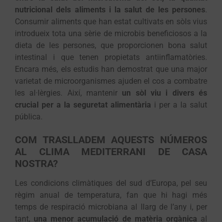
nutricional dels aliments i la salut de les persones
.
Consumir aliments que han estat cultivats en sòls vius
introdueix tota una sèrie de microbis beneficiosos a la
dieta de les persones, que proporcionen bona salut
intestinal i que tenen propietats antiinflamatòries.
Encara més, els estudis han demostrat que una major
varietat de microorganismes ajuden el cos a combatre
les al·lèrgies. Així, mantenir
un sòl viu i divers és
crucial per a la seguretat alimentària
i per a la salut
pública.
COM TRASLLADEM AQUESTS NÚMEROS
AL CLIMA MEDITERRANI DE CASA
NOSTRA?
Les condicions climàtiques del sud d’Europa, pel seu
règim anual de temperatura, fan que hi hagi més
temps de respiració microbiana al llarg de l’any i, per
tant,
una menor acumulació de matèria orgànica
al