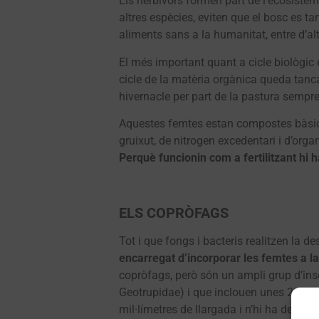
Els herbívors formen part de l’ecosistem
altres espècies, eviten que el bosc es ta
aliments sans a la humanitat, entre d’alt
El més important quant a cicle biològic
cicle de la matèria orgànica queda tanca
hivernacle per part de la pastura sempr
Aquestes femtes estan compostes bàsicam
gruixut, de nitrogen excedentari i d’orga
Perquè funcionin com a fertilitzant hi 
ELS COPRÒFAGS
Tot i que fongs i bacteris realitzen la 
encarregat d’incorporar les femtes a la
copròfags, però són un ampli grup d’ins
Geotrupidae) i que inclouen unes 230 es
mil·límetres de llargada i n’hi ha de més 