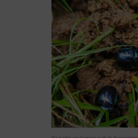
Escarabats piloters.