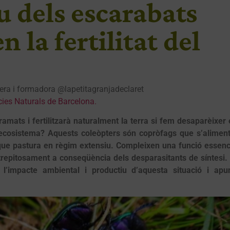
u dels escarabats
n la fertilitat del
dera i formadora @lapetitagranjadeclaret
ies Naturals de Barcelona.
amats i fertilitzarà naturalment la terra si fem desaparèixer 
l’ecosistema? Aquests coleòpters són copròfags que s’alimen
que pastura en règim extensiu. Compleixen una funció essenc
trepitosament a conseqüència dels desparasitants de síntesi.
 l’impacte ambiental i productiu d’aquesta situació i apu