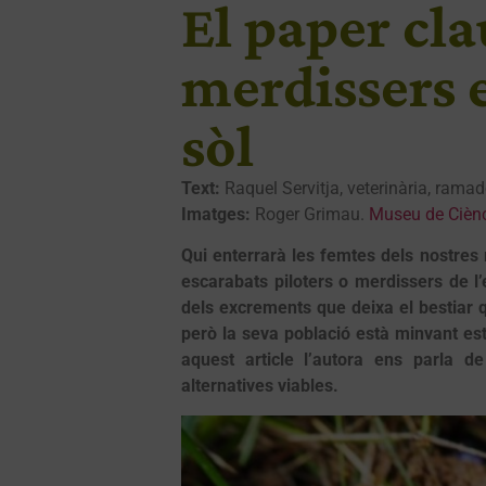
El paper cla
merdissers e
sòl
Text:
Raquel Servitja, veterinària, rama
Imatges:
Roger Grimau.
Museu de Ciènc
Qui enterrarà les femtes dels nostres r
escarabats piloters o merdissers de 
dels excrements que deixa el bestiar 
però la seva població està minvant es
aquest article l’autora ens parla de
alternatives viables.