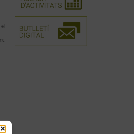
 el
ts.