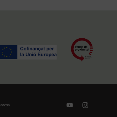
anresa