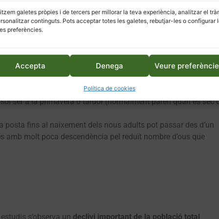
que crien sota les femtes fent cavernes.
litzem galetes pròpies i de tercers per millorar la teva experiència, analitzar el trà
ersonalitzar continguts. Pots acceptar totes les galetes, rebutjar-les o configurar 
a terra, és literal:
excaven cavernes de més de mig metre de
es preferències.
àmetre i van transportant l’excrement avall,
alhora que treuen l
ant sota l’excrement mateix com a uns metres de distància. Aquests
 que, en pocs dies després de l’excreció d’una femta per part d
Accepta
Denega
Veure preferènci
i. La biologia d’aquests insectes és variada en funció de les
es característiques genèriques:
Política de cookies
ue sol ser a la primavera o tardor (normalment paren quan és sec 
 la posta fins al naixement dels nous adults pot passar des d’un
des amb molt poca descendència pel reduït nombre d’ous que
 estudis s’observa un
declivi important de la població total