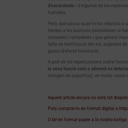
d’escarabats
i d’algunes de les espèci
humides.
Però, què passa quan hi ha reducció o 
femtes a les pastures persisteixen al l
ramaders i ramaderes i que genera inqu
falta de fertilització del sòl, augment d
gasos d’efecte hivernacle.
A part de les repercussions sobre l’eco
la seva funció com a aliment es deteri
nitrogen en superfície), en molts casos 
Aquest article encara no està tot dispon
Pots comprar-lo en format digital a
http
O bé en format paper a la nostra
botiga 