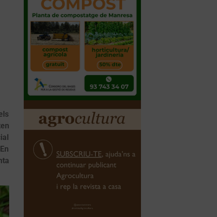
els
ten
ial
 En
nta