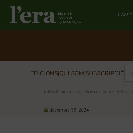
L’ASSO
EDICIONS
|
QUI SOM
|
SUBSCRIPCIÓ
Inici
»
El paper clau dels escarabats merdissers e
desembre 30, 2024