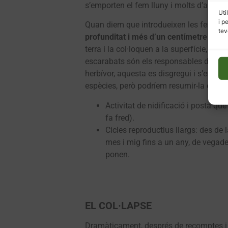
s’emporten el fem lluny i molts d’altres 
Uti
i p
Quan diem que introdueixen les femtes a l
tev
profunditat i més d’un centímetre de di
terra i la col·loquen a la superfície, t
escarabats són els responsables directes
herbívor, aquesta es disgregui i s’enterr
espècies, però podríem resumir-la en un
Activitat de nidificació i posta q
fa fred).
Cicles reproductius llargs: des de
mes i mig fins a un any, de vega
ponen.
EL COL·LAPSE
Dramàticament, després de recomptes i