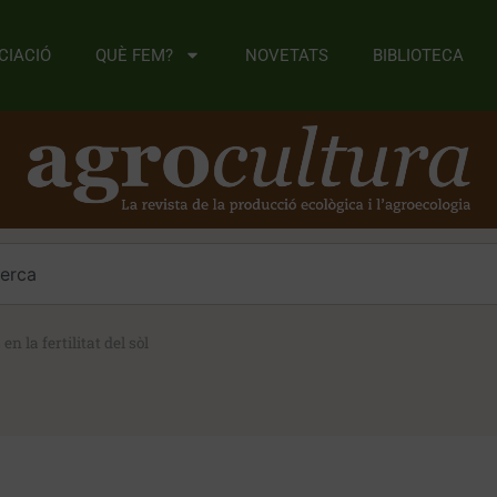
CIACIÓ
QUÈ FEM?
NOVETATS
BIBLIOTECA
n la fertilitat del sòl