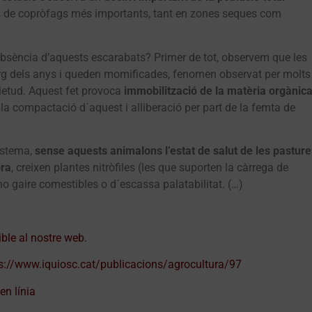
es de copròfags més importants, tant en zones seques com
absència d’aquests escarabats? Primer de tot, observem que les
larg dels anys i queden momificades, fenomen observat per molts
ietud. Aquest fet provoca
immobilització de la matèria orgànic
e la compactació d´aquest i alliberació per part de la femta de
sistema,
sense aquests animalons l’estat de salut de les pasture
ora
, creixen plantes nitròfiles (les que suporten la càrrega de
no gaire comestibles o d´escassa palatabilitat. (…)
ible al nostre web.
s://www.iquiosc.cat/publicacions/agrocultura/97
en línia