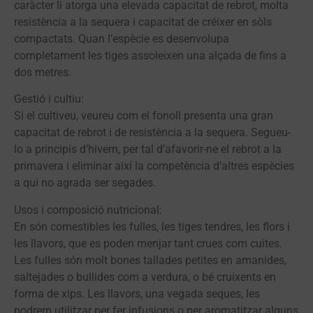
caràcter li atorga una elevada capacitat de rebrot, molta
resistència a la sequera i capacitat de créixer en sòls
compactats. Quan l’espècie es desenvolupa
completament les tiges assoleixen una alçada de fins a
dos metres.
Gestió i cultiu:
Si el cultiveu, veureu com el fonoll presenta una gran
capacitat de rebrot i de resistència a la sequera. Segueu-
lo a principis d’hivern, per tal d’afavorir-ne el rebrot a la
primavera i eliminar així la competència d’altres espècies
a qui no agrada ser segades.
Usos i composició nutricional:
En són comestibles les fulles, les tiges tendres, les flors i
les llavors, que es poden menjar tant crues com cuites.
Les fulles són molt bones tallades petites en amanides,
saltejades o bullides com a verdura, o bé cruixents en
forma de xips. Les llavors, una vegada seques, les
podrem utilitzar per fer infusions o per aromatitzar alguns