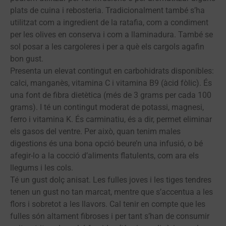
plats de cuina i rebosteria. Tradicionalment també s’ha
utilitzat com a ingredient de la ratafia, com a condiment
per les olives en conserva i com a llaminadura. També se
sol posar a les cargoleres i per a què els cargols agafin
bon gust.
Presenta un elevat contingut en carbohidrats disponibles:
calci, manganès, vitamina C i vitamina B9 (àcid fòlic). És
una font de fibra dietètica (més de 3 grams per cada 100
grams). I té un contingut moderat de potassi, magnesi,
ferro i vitamina K. És carminatiu, és a dir, permet eliminar
els gasos del ventre. Per això, quan tenim males
digestions és una bona opció beure’n una infusió, o bé
afegir-lo a la cocció d’aliments flatulents, com ara els
llegums i les cols.
Té un gust dolç anisat. Les fulles joves i les tiges tendres
tenen un gust no tan marcat, mentre que s’accentua a les
flors i sobretot a les llavors. Cal tenir en compte que les
fulles són altament fibroses i per tant s’han de consumir