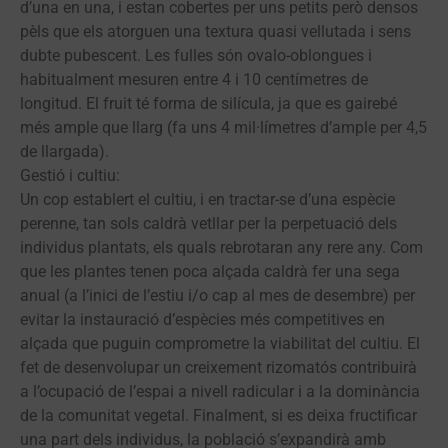
d’una en una, i estan cobertes per uns petits però densos
pèls que els atorguen una textura quasi vellutada i sens
dubte pubescent. Les fulles són ovalo-oblongues i
habitualment mesuren entre 4 i 10 centímetres de
longitud. El fruit té forma de silícula, ja que es gairebé
més ample que llarg (fa uns 4 mil·límetres d’ample per 4,5
de llargada).
Gestió i cultiu:
Un cop establert el cultiu, i en tractar-se d’una espècie
perenne, tan sols caldrà vetllar per la perpetuació dels
individus plantats, els quals rebrotaran any rere any. Com
que les plantes tenen poca alçada caldrà fer una sega
anual (a l’inici de l’estiu i/o cap al mes de desembre) per
evitar la instauració d’espècies més competitives en
alçada que puguin comprometre la viabilitat del cultiu. El
fet de desenvolupar un creixement rizomatós contribuirà
a l’ocupació de l’espai a nivell radicular i a la dominància
de la comunitat vegetal. Finalment, si es deixa fructificar
una part dels individus, la població s’expandirà amb