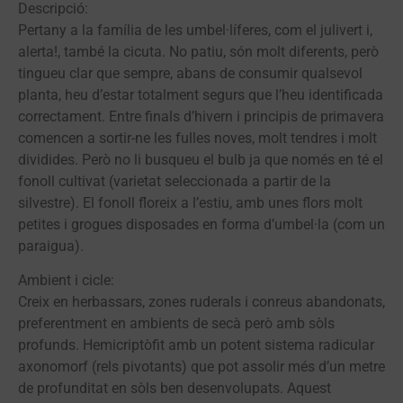
Descripció:
Pertany a la família de les umbel·líferes, com el julivert i,
alerta!, també la cicuta. No patiu, són molt diferents, però
tingueu clar que sempre, abans de consumir qualsevol
planta, heu d’estar totalment segurs que l’heu identificada
correctament. Entre finals d’hivern i principis de primavera
comencen a sortir-ne les fulles noves, molt tendres i molt
dividides. Però no li busqueu el bulb ja que només en té el
fonoll cultivat (varietat seleccionada a partir de la
silvestre). El fonoll floreix a l’estiu, amb unes flors molt
petites i grogues disposades en forma d’umbel·la (com un
paraigua).
Ambient i cicle:
Creix en herbassars, zones ruderals i conreus abandonats,
preferentment en ambients de secà però amb sòls
profunds. Hemicriptòfit amb un potent sistema radicular
axonomorf (rels pivotants) que pot assolir més d’un metre
de profunditat en sòls ben desenvolupats. Aquest