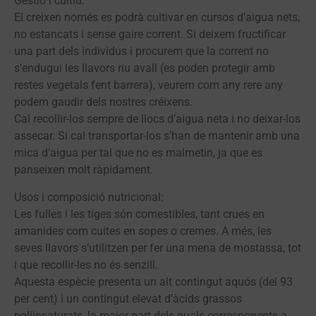
Gestió i cultiu:
El creixen només es podrà cultivar en cursos d’aigua nets,
no estancats i sense gaire corrent. Si deixem fructificar
una part dels individus i procurem que la corrent no
s’endugui les llavors riu avall (es poden protegir amb
restes vegetals fent barrera), veurem com any rere any
podem gaudir dels nostres créixens.
Cal recollir-los sempre de llocs d’aigua neta i no deixar-los
assecar. Si cal transportar-los s’han de mantenir amb una
mica d’aigua per tal que no es malmetin, ja que es
panseixen molt ràpidament.
Usos i composició nutricional:
Les fulles i les tiges són comestibles, tant crues en
amanides com cuites en sopes o cremes. A més, les
seves llavors s’utilitzen per fer una mena de mostassa, tot
i que recollir-les no és senzill.
Aquesta espècie presenta un alt contingut aquós (del 93
per cent) i un contingut elevat d’àcids grassos
poliinsaturats, la major part dels quals corresponents a