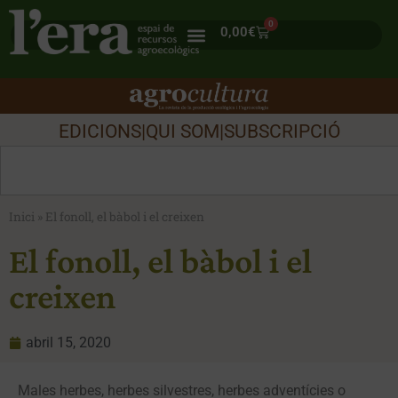
0
0,00
€
EDICIONS
|
QUI SOM
|
SUBSCRIPCIÓ
Inici
»
El fonoll, el bàbol i el creixen
El fonoll, el bàbol i el
creixen
abril 15, 2020
Males herbes, herbes silvestres, herbes adventícies o