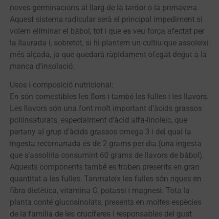
noves germinacions al llarg de la tardor o la primavera.
Aquest sistema radicular serà el principal impediment si
volem eliminar el bàbol, tot i que es veu força afectat per
la llaurada i, sobretot, si hi plantem un cultiu que assoleixi
més alçada, ja que quedarà ràpidament ofegat degut a la
manca d’insolació.
Usos i composició nutricional:
En són comestibles les flors i també les fulles i les llavors.
Les llavors són una font molt important d’àcids grassos
poliinsaturats, especialment d’àcid alfa-linoleic, que
pertany al grup d’àcids grassos omega 3 i del qual la
ingesta recomanada és de 2 grams per dia (una ingesta
que s’assoliria consumint 60 grams de llavors de bàbol).
Aquests components també es troben presents en gran
quantitat a les fulles. Tanmateix les fulles són riques en
fibra dietètica, vitamina C, potassi i magnesi. Tota la
planta conté glucosinolats, presents en moltes espècies
de la família de les crucíferes i responsables del gust