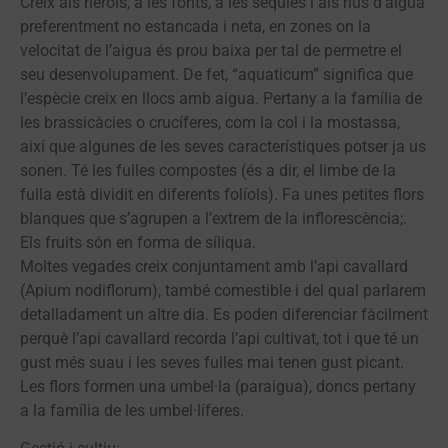
Creix als rierols, a les fonts, a les sèquies i als rius d’aigua
preferentment no estancada i neta, en zones on la
velocitat de l’aigua és prou baixa per tal de permetre el
seu desenvolupament. De fet, “aquaticum” significa que
l’espècie creix en llocs amb aigua. Pertany a la família de
les brassicàcies o crucíferes, com la col i la mostassa,
així que algunes de les seves característiques potser ja us
sonen. Té les fulles compostes (és a dir, el limbe de la
fulla està dividit en diferents folíols). Fa unes petites flors
blanques que s’agrupen a l’extrem de la inflorescència;.
Els fruits són en forma de síliqua.
Moltes vegades creix conjuntament amb l’api cavallard
(Apium nodiflorum), també comestible i del qual parlarem
detalladament un altre dia. Es poden diferenciar fàcilment
perquè l’api cavallard recorda l’api cultivat, tot i que té un
gust més suau i les seves fulles mai tenen gust picant.
Les flors formen una umbel·la (paraigua), doncs pertany
a la família de les umbel·líferes.