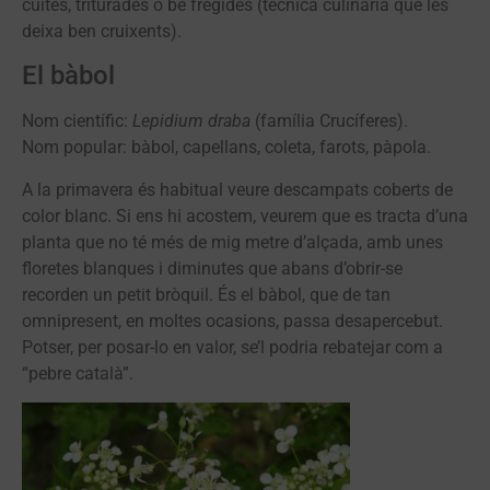
cuites, triturades o bé fregides (tècnica culinària que les
deixa ben cruixents).
El bàbol
Nom científic:
Lepidium draba
(família Crucíferes).
Nom popular: bàbol, capellans, coleta, farots, pàpola.
A la primavera és habitual veure descampats coberts de
color blanc. Si ens hi acostem, veurem que es tracta d’una
planta que no té més de mig metre d’alçada, amb unes
floretes blanques i diminutes que abans d’obrir-se
recorden un petit bròquil. És el bàbol, que de tan
omnipresent, en moltes ocasions, passa desapercebut.
Potser, per posar-lo en valor, se’l podria rebatejar com a
“pebre català”.