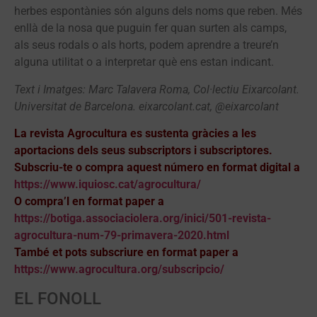
herbes espontànies són alguns dels noms que reben. Més
enllà de la nosa que puguin fer quan surten als camps,
als seus rodals o als horts, podem aprendre a treure’n
alguna utilitat o a interpretar què ens estan indicant.
Text i Imatges: Marc Talavera Roma, Col·lectiu Eixarcolant.
Universitat de Barcelona. eixarcolant.cat, @eixarcolant
La revista Agrocultura es sustenta gràcies a les
aportacions dels seus subscriptors i subscriptores.
Subscriu-te o compra aquest número en format digital a
https://www.iquiosc.cat/agrocultura/
O compra’l en format paper a
https://botiga.associaciolera.org/inici/501-revista-
agrocultura-num-79-primavera-2020.html
També et pots subscriure en format paper a
https://www.agrocultura.org/subscripcio/
EL FONOLL