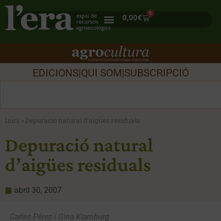
0
0,00
€
EDICIONS
|
QUI SOM
|
SUBSCRIPCIÓ
Inici
»
Depuració natural d’aigües residuals
Depuració natural
d’aigües residuals
abril 30, 2007
Carles Pérez i Gina Klamburg