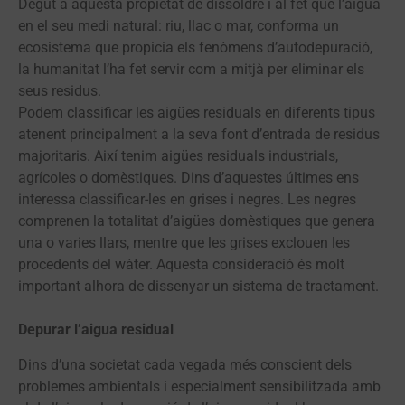
Degut a aquesta propietat de dissoldre i al fet que l’aigua
en el seu medi natural: riu, llac o mar, conforma un
ecosistema que propicia els fenòmens d’autodepuració,
la humanitat l’ha fet servir com a mitjà per eliminar els
seus residus.
Podem classificar les aigües residuals en diferents tipus
atenent principalment a la seva font d’entrada de residus
majoritaris. Així tenim aigües residuals industrials,
agrícoles o domèstiques. Dins d’aquestes últimes ens
interessa classificar-les en grises i negres. Les negres
comprenen la totalitat d’aigües domèstiques que genera
una o varies llars, mentre que les grises exclouen les
procedents del wàter. Aquesta consideració és molt
important alhora de dissenyar un sistema de tractament.
Depurar l’aigua residual
Dins d’una societat cada vegada més conscient dels
problemes ambientals i especialment sensibilitzada amb