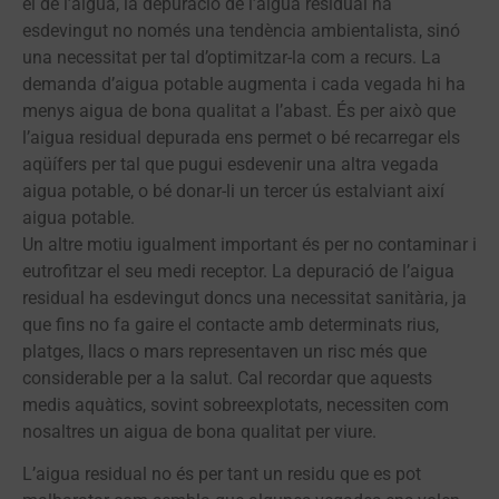
el de l’aigua, la depuració de l’aigua residual ha
esdevingut no només una tendència ambientalista, sinó
una necessitat per tal d’optimitzar-la com a recurs. La
demanda d’aigua potable augmenta i cada vegada hi ha
menys aigua de bona qualitat a l’abast. És per això que
l’aigua residual depurada ens permet o bé recarregar els
aqüífers per tal que pugui esdevenir una altra vegada
aigua potable, o bé donar-li un tercer ús estalviant així
aigua potable.
Un altre motiu igualment important és per no contaminar i
eutrofitzar el seu medi receptor. La depuració de l’aigua
residual ha esdevingut doncs una necessitat sanitària, ja
que fins no fa gaire el contacte amb determinats rius,
platges, llacs o mars representaven un risc més que
considerable per a la salut. Cal recordar que aquests
medis aquàtics, sovint sobreexplotats, necessiten com
nosaltres un aigua de bona qualitat per viure.
L’aigua residual no és per tant un residu que es pot