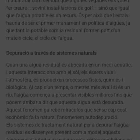
malbaratar com sembla que algunes vegades ens volen
fer creure —sovint instal•lacions de golf— sinó que igual
que l’aigua potable és un recurs. És per això que l’estalvi
hauria de ser el primer manament en política d’aigües, ja
que tant la potable com la residual formen part d’un
mateix cicle, el cicle de l’aigua.
Depuració a través de sistemes naturals
Quan una aigua residual és abocada en un medi aquàtic,
i aquesta interacciona amb el sòl, els éssers vius i
l’atmosfera, es produeixen processos físics, químics i
biològics. Al cap d’un temps, o metres més avall si és un
riu, l’aigua comença a presentar visibles millores fins que
podem arribar a dir que aquesta aigua està depurada.
Aquest fenomen gairebé miraculós que sense cap cost
econòmic fa la natura, l’anomenem autodepuració.
Els sistemes de tractament natural per a depurar l’aigua
residual es dissenyen prenent com a model aquests
fenòmens d’autodepuració que sota certes condicions es