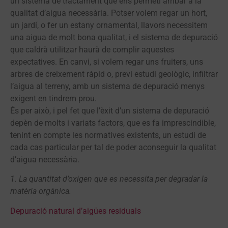
un sistema de tractament que ens permeti arribar a la
qualitat d’aigua necessària. Potser volem regar un hort,
un jardí, o fer un estany ornamental, llavors necessitem
una aigua de molt bona qualitat, i el sistema de depuració
que caldrà utilitzar haurà de complir aquestes
expectatives. En canvi, si volem regar uns fruiters, uns
arbres de creixement ràpid o, previ estudi geològic, infiltrar
l’aigua al terreny, amb un sistema de depuració menys
exigent en tindrem prou.
És per això, i pel fet que l’èxit d’un sistema de depuració
depèn de molts i variats factors, que es fa imprescindible,
tenint en compte les normatives existents, un estudi de
cada cas particular per tal de poder aconseguir la qualitat
d’aigua necessària.
1. La quantitat d’oxigen que es necessita per degradar la
matèria orgànica.
Depuració natural d’aigües residuals