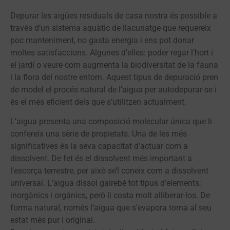
Depurar les aigües residuals de casa nostra és possible a
través d’un sistema aquàtic de llacunatge que requereix
poc manteniment, no gasta energia i ens pot donar
moltes satisfaccions. Algunes d’elles: poder regar l’hort i
el jardí o veure com augmenta la biodiversitat de la fauna
i la flora del nostre entorn. Aquest tipus de depuració pren
de model el procés natural de l’aigua per autodepurar-se i
és el més eficient dels que s’utilitzen actualment.
L’aigua presenta una composició molecular única que li
confereix una sèrie de propietats. Una de les més
significatives és la seva capacitat d’actuar com a
dissolvent. De fet és el dissolvent més important a
l’escorça terrestre, per això se’l coneix com a dissolvent
universal. L’aigua dissol gairebé tot tipus d’elements:
inorgànics i orgànics, però li costa molt alliberar-los. De
forma natural, només l’aigua que s’evapora torna al seu
estat més pur i original.