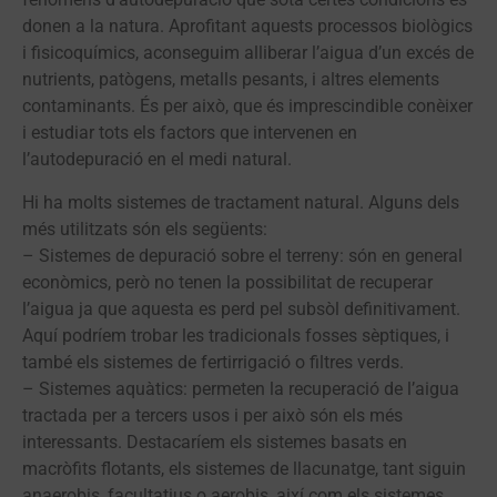
donen a la natura. Aprofitant aquests processos biològics
i fisicoquímics, aconseguim alliberar l’aigua d’un excés de
nutrients, patògens, metalls pesants, i altres elements
contaminants. És per això, que és imprescindible conèixer
i estudiar tots els factors que intervenen en
l’autodepuració en el medi natural.
Hi ha molts sistemes de tractament natural. Alguns dels
més utilitzats són els següents:
– Sistemes de depuració sobre el terreny: són en general
econòmics, però no tenen la possibilitat de recuperar
l’aigua ja que aquesta es perd pel subsòl definitivament.
Aquí podríem trobar les tradicionals fosses sèptiques, i
també els sistemes de fertirrigació o filtres verds.
– Sistemes aquàtics: permeten la recuperació de l’aigua
tractada per a tercers usos i per això són els més
interessants. Destacaríem els sistemes basats en
macròfits flotants, els sistemes de llacunatge, tant siguin
anaerobis, facultatius o aerobis, així com els sistemes