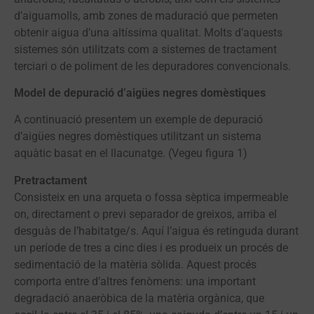
d’aiguamolls, amb zones de maduració que permeten
obtenir aigua d’una altíssima qualitat. Molts d’aquests
sistemes són utilitzats com a sistemes de tractament
terciari o de poliment de les depuradores convencionals.
Model de depuració d’aigües negres domèstiques
A continuació presentem un exemple de depuració
d’aigües negres domèstiques utilitzant un sistema
aquàtic basat en el llacunatge. (Vegeu figura 1)
Pretractament
Consisteix en una arqueta o fossa sèptica impermeable
on, directament o previ separador de greixos, arriba el
desguàs de l’habitatge/s. Aquí l’aigua és retinguda durant
un període de tres a cinc dies i es produeix un procés de
sedimentació de la matèria sòlida. Aquest procés
comporta entre d’altres fenòmens: una important
degradació anaeròbica de la matèria orgànica, que