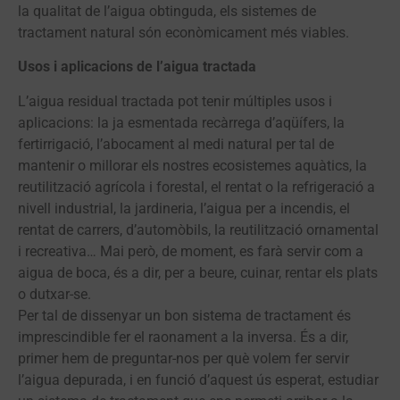
la qualitat de l’aigua obtinguda, els sistemes de
tractament natural són econòmicament més viables.
Usos i aplicacions de l’aigua tractada
L’aigua residual tractada pot tenir múltiples usos i
aplicacions: la ja esmentada recàrrega d’aqüífers, la
fertirrigació, l’abocament al medi natural per tal de
mantenir o millorar els nostres ecosistemes aquàtics, la
reutilització agrícola i forestal, el rentat o la refrigeració a
nivell industrial, la jardineria, l’aigua per a incendis, el
rentat de carrers, d’automòbils, la reutilització ornamental
i recreativa… Mai però, de moment, es farà servir com a
aigua de boca, és a dir, per a beure, cuinar, rentar els plats
o dutxar-se.
Per tal de dissenyar un bon sistema de tractament és
imprescindible fer el raonament a la inversa. És a dir,
primer hem de preguntar-nos per què volem fer servir
l’aigua depurada, i en funció d’aquest ús esperat, estudiar