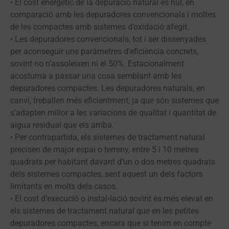
• El cost energètic de la depuració natural és nul, en
comparació amb les depuradores convencionals i moltes
de les compactes amb sistemes d’oxidació afegit.
• Les depuradores convencionals, tot i ser dissenyades
per aconseguir uns paràmetres d’eficiència concrets,
sovint no n’assoleixen ni el 50%. Estacionalment
acostuma a passar una cosa semblant amb les
depuradores compactes. Les depuradores naturals, en
canvi, treballen més eficientment, ja que són sistemes que
s’adapten millor a les variacions de qualitat i quantitat de
aigua residual que els arriba.
• Per contrapartida, els sistemes de tractament natural
precisen de major espai o terreny, entre 5 i 10 metres
quadrats per habitant davant d’un o dos metres quadrats
dels sistemes compactes, sent aquest un dels factors
limitants en molts dels casos.
• El cost d’execució o instal•lació sovint és més elevat en
els sistemes de tractament natural que en les petites
depuradores compactes, encara que si tenim en compte