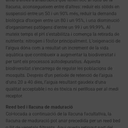
llacuna, aconsegueixen entre d’altres: reduir els sòlids en
suspensió entre un 50 i un 90% més, reduir la demanda
biològica d’oxigen entre un 80 i un 95%, i una disminució
d’organismes patògens d’entre un 99 i un 99,99%. Al
mateix temps el pH s’estabilitza i comença la retirada de
nutrients: nitrogen i fòsfor principalment. L’oxigenació de
l’aigua dóna com a resultat un increment de la vida
aquàtica que contribueix a augmentar la biodiversitat i
per tant els processos autodepuratius. Aquesta
biodiversitat s’encarrega de regular les poblacions de
mosquits. Després d’un període de retenció de l’aigua
d’uns 20 a 40 dies, l’aigua resultant gaudeix d’una
qualitat acceptable i no és tòxica ni perillosa per al medi
receptor.
Reed bed i llacuna de maduració
Col•locada a continuació de la llacuna facultativa, la
llacuna de maduració pot anar precedida per un reed bed
o llit de vegetals filtrants. Aquí queda retingut part del