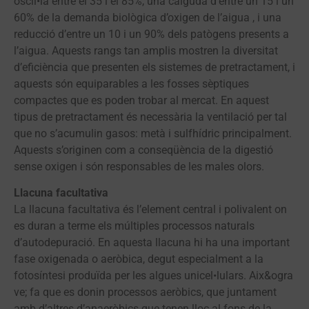
oscil•la entre el 35 i el 85%, una caiguda d’entre un 15 i un
60% de la demanda biològica d’oxigen de l’aigua , i una
reducció d’entre un 10 i un 90% dels patògens presents a
l’aigua. Aquests rangs tan amplis mostren la diversitat
d’eficiència que presenten els sistemes de pretractament, i
aquests són equiparables a les fosses sèptiques
compactes que es poden trobar al mercat. En aquest
tipus de pretractament és necessària la ventilació per tal
que no s’acumulin gasos: metà i sulfhídric principalment.
Aquests s’originen com a conseqüència de la digestió
sense oxigen i són responsables de les males olors.
Llacuna facultativa
La llacuna facultativa és l’element central i polivalent on
es duran a terme els múltiples processos naturals
d’autodepuració. En aquesta llacuna hi ha una important
fase oxigenada o aeròbica, degut especialment a la
fotosíntesi produïda per les algues unicel•lulars. Aix&ogra
ve; fa que es donin processos aeròbics, que juntament
amb d’altres d’anaeròbics que tenen lloc al fons de la