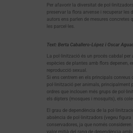
Per afavorir la diversitat de pol·linitzador
preservar la flora arvense i recuperar les 
autors ens parlen de mesures concretes qu
les parcel·les.
Text: Berta Caballero-López i Oscar Agu
La pol·linització és un procés cabdal pe
espècies de plantes amb flors depenen, en
reproducció sexual.
Si ens centrem en els principals conreu
pol·linització per animals, principalment pe
ordres que inclouen més grups de pol·lin
els dípters (mosques i mosquits), els cole
El grau de dependència de la pol·linitzac
absència de pol·linitzadors (vegeu figura 
conservadores, ja que només consideren e
valor mitjà del rang de dependència amb l