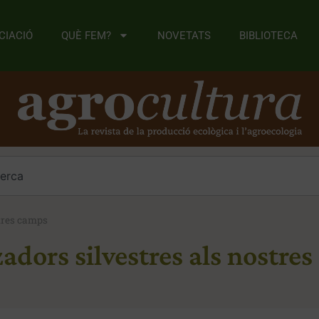
CIACIÓ
QUÈ FEM?
NOVETATS
BIBLIOTECA
stres camps
zadors silvestres als nostre