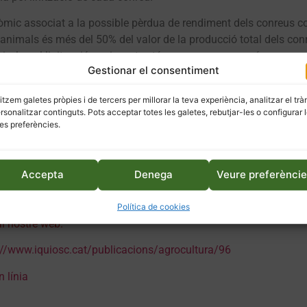
nòmic associat a la possible pèrdua de rendiment dels conreus 
s animals és més del 50% del valor de la producció total dels con
ic, la pol·linització per insectes té un paper encara més
Gestionar el consentiment
 qualitat de l’alimentació. Els aliments provinents de conreus am
 rics en micronutrients, com ara vitamines, minerals, lípids i
litzem galetes pròpies i de tercers per millorar la teva experiència, analitzar el trà
s i hortalisses.
ersonalitzar continguts. Pots acceptar totes les galetes, rebutjar-les o configurar 
es preferències.
rantir una nutrició saludable de les poblacions humanes, la
s en la dieta implicaria un augment de carències nutricionals i
, la conservació dels pol·linitzadors silvestres és un tema clau 
Accepta
Denega
Veure preferènci
poblacions humanes.
Política de cookies
al nostre web.
://www.iquiosc.cat/publicacions/agrocultura/96
n línia