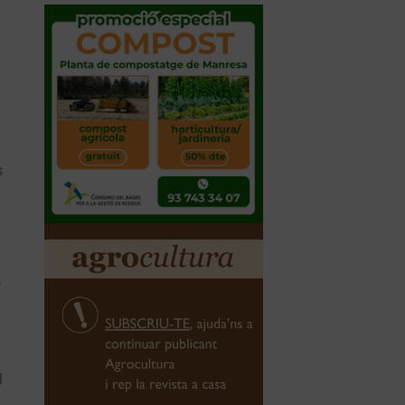
s
,
l