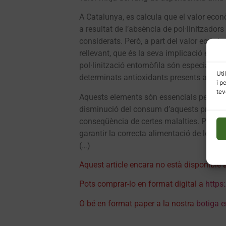
A Catalunya, es calcula que el valor eco
a resultat de l’absència de pol·linitzador
considerats. Però, a part del valor econòm
rellevant, que és la seva implicació en la
pol·linització entomòfila són especialment
Uti
determinats antioxidants presents a fruite
i p
tev
Aquests elements són essencials per a ga
disminució del consum d’aquests producte
conseqüència de certes malalties. Per tant
garantir la correcta alimentació de les 
(…)
Aquest article encara no està disponible 
Pots comprar-lo en format digital a
https
O bé en format paper a la nostra
botiga e