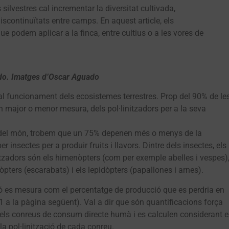
s silvestres cal incrementar la diversitat cultivada,
discontinuïtats entre camps. En aquest article, els
e podem aplicar a la finca, entre cultius o a les vores de
ado. Imatges d’Oscar Aguado
r al funcionament dels ecosistemes terrestres. Prop del 90% de le
 major o menor mesura, dels pol·linitzadors per a la seva
s del món, trobem que un 75% depenen més o menys de la
r insectes per a produir fruits i llavors. Dintre dels insectes, els
itzadors són els himenòpters (com per exemple abelles i vespes)
òpters (escarabats) i els lepidòpters (papallones i arnes).
ió es mesura com el percentatge de producció que es perdria en
1 a la pàgina següent). Val a dir que són quantificacions força
ls conreus de consum directe humà i es calculen considerant e
a pol·linització de cada conreu.