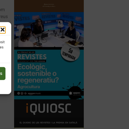
com
reus
b
nsit
les
 en
per
es