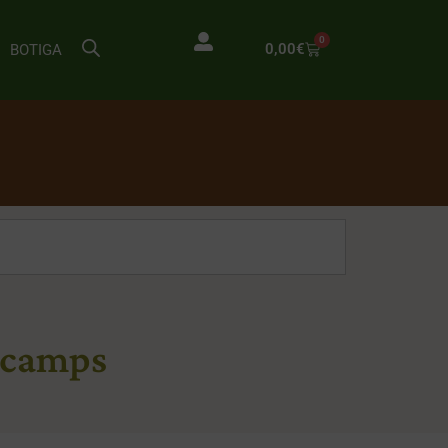
0
0,00
€
BOTIGA
s camps