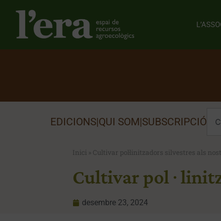
L’ASSO
EDICIONS
|
QUI SOM
|
SUBSCRIPCIÓ
Inici
»
Cultivar pol·linitzadors silvestres als no
Cultivar pol·linit
desembre 23, 2024