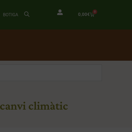
0
0,00
€
BOTIGA
 canvi climàtic