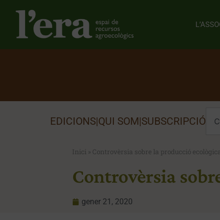
L’ASSO
EDICIONS
|
QUI SOM
|
SUBSCRIPCIÓ
Inici
»
Controvèrsia sobre la producció ecològica 
Controvèrsia sobre
gener 21, 2020