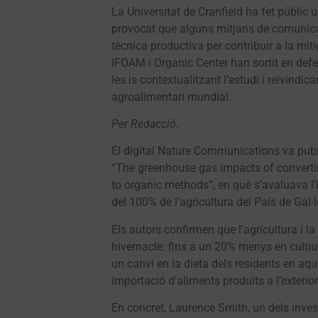
La Universitat de Cranfield ha fet públic 
provocat que alguns mitjans de comunicac
tècnica productiva per contribuir a la mi
IFOAM i Organic Center han sortit en defe
les is contextualitzant l’estudi i reivindic
agroalimentari mundial.
Per Redacció.
El digital Nature Communications va publi
“The greenhouse gas impacts of converti
to organic methods”, en què s’avaluava l’
del 100% de l’agricultura del País de Gal·l
Els autors confirmen que l’agricultura i
hivernacle: fins a un 20% menys en culti
un canvi en la dieta dels residents en aque
importació d’aliments produïts a l’exterior
En concret, Laurence Smith, un dels inve