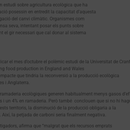
un estudi sobre agricultura ecològica que ha
ió posessin en entredit la capacitat d’aquesta
tigació del canvi climàtic. Organismes com
nsa seva, intentant posar els punts sobre
ant el gir necessari que cal donar al sistema
car el mes d’octubre el polèmic estudi de la Universitat de Cranf
ng food production in England and Wales
impacte que tindria la reconversió a la producció ecològica
es i Anglaterra.
 la ramaderia ecològiques generen habitualment menys gasos d’ef
us i un 4% en ramaderia. Però també conclouen que si no hi ha
sts territoris, la disminució de la producció obligaria a la
. Així, la petjada de carboni seria finalment negativa.
stigadors, afirma que “malgrat que els recursos emprats