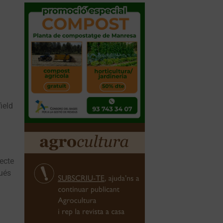
ield
ecte
gués