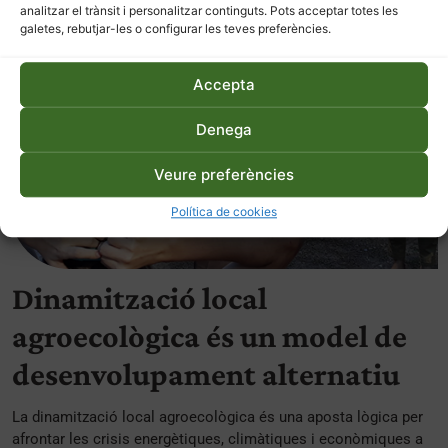
analitzar el trànsit i personalitzar continguts. Pots acceptar totes les
galetes, rebutjar-les o configurar les teves preferències.
Accepta
Denega
Veure preferències
Política de cookies
Dinamització local
agroecològica és un model de
desenvolupament alternatiu
La dinamització local agroecològica és una aposta lògica per
afrontar les crisis energètiques, climàtiques i econòmiques a