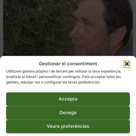
Gestionar el consentiment
Utilitzem galetes pròpies i de tercers per millorar la teva experiència,
analitzar el trànsit i personalitzar continguts. Pots acceptar totes les
galetes, rebutjar-les o configurar les teves preferències.
Mateu Nogués
Accepta
Jaume Brustenga i Alba Gros En Mateu i el seu germà fa 20
Denega
anys que es dediquen a l’olivicultura ecològica. Ara com ara
porten unes 2500 oliveres a Ulldemolins i la Pobla de Cèrvols,
Veure preferències
tot dins la Denominació d’Origen Siurana. Hem parlat de com