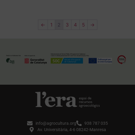
←
1
2
3
4
5
→
info@agrocultura.org
938 787 035
Av. Universitària, 4-6 08242-Manresa