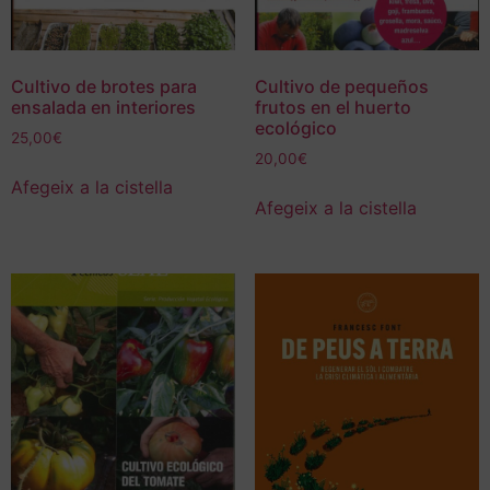
Cultivo de brotes para
Cultivo de pequeños
ensalada en interiores
frutos en el huerto
ecológico
25,00
€
20,00
€
Afegeix a la cistella
Afegeix a la cistella