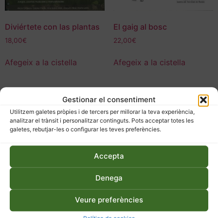
Diviértete con las plantas
El gaig al bosc
18,00
€
22,00
€
Afegeix a la cistella
Afegeix a la cistella
Gestionar el consentiment
Utilitzem galetes pròpies i de tercers per millorar la teva experiència,
analitzar el trànsit i personalitzar continguts. Pots acceptar totes les
galetes, rebutjar-les o configurar les teves preferències.
Accepta
Denega
Veure preferències
El huerto más natural