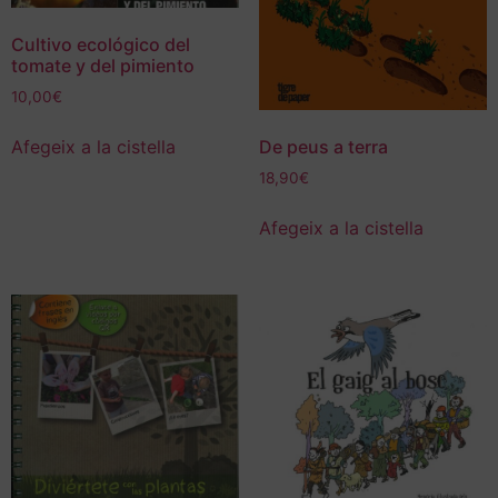
Cultivo ecológico del
tomate y del pimiento
10,00
€
Afegeix a la cistella
De peus a terra
18,90
€
Afegeix a la cistella