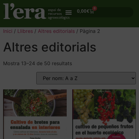
0
0,00
€
Inici
/
Llibres
/
Altres editorials
/ Pàgina 2
Altres editorials
Mostra 13–24 de 50 resultats