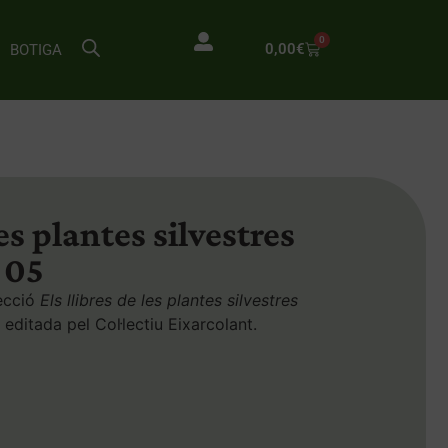
0
0,00
€
BOTIGA
les plantes silvestres
 05
lecció
Els llibres de les plantes silvestres
 editada pel Col·lectiu Eixarcolant.