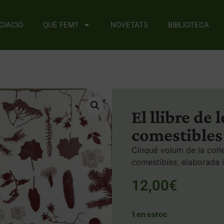
CIACIÓ
QUÈ FEM?
NOVETATS
BIBLIOTECA
El llibre de 
comestibles
Cinqué volum de la col·
comestibles
,
elaborada i
12,00
€
1 en estoc