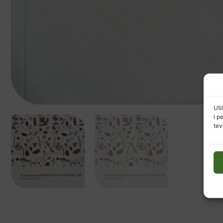
Uti
i p
tev