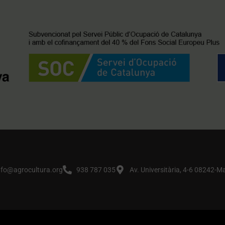
nfo@agrocultura.org
938 787 035
Av. Universitària, 4-6 08242-M