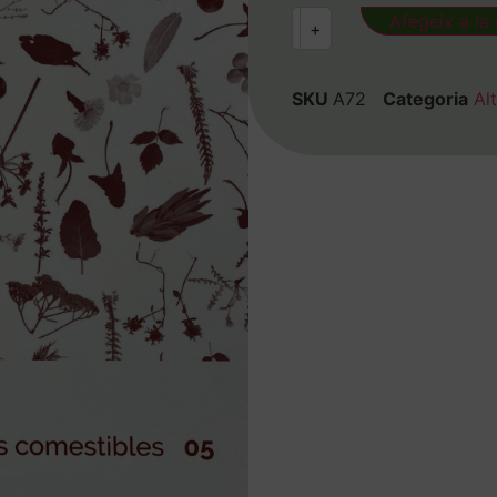
Afegeix a la 
-
+
SKU
A72
Categoria
Alt