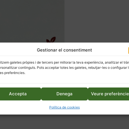
Gestionar el consentiment
litzem galetes pròpies i de tercers per millorar la teva experiència, analitzar el trà
ersonalitzar continguts. Pots acceptar totes les galetes, rebutjar-les o configurar 
es preferències.
Accepta
Denega
Veure preferènci
Política de cookies