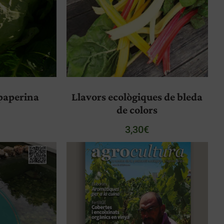
 paperina
Llavors ecològiques de bleda
de colors
3,30
€