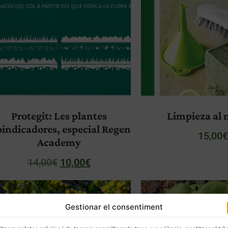
Protegit: Les plantes
Limpieza al 
oindicadores, especial Regen
15,00
Academy
14,00
€
10,00
€
Gestionar el consentiment