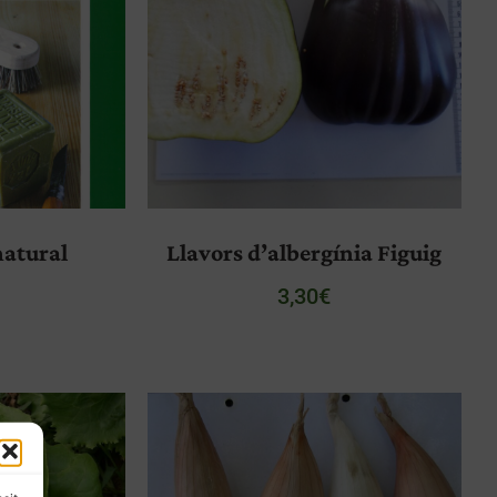
natural
Llavors d’albergínia Figuig
€
3,30
€