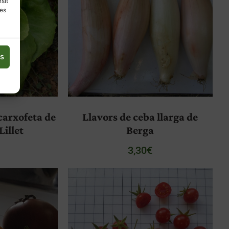
nsit
les
es
carxofeta de
Llavors de ceba llarga de
Lillet
Berga
3,30
€