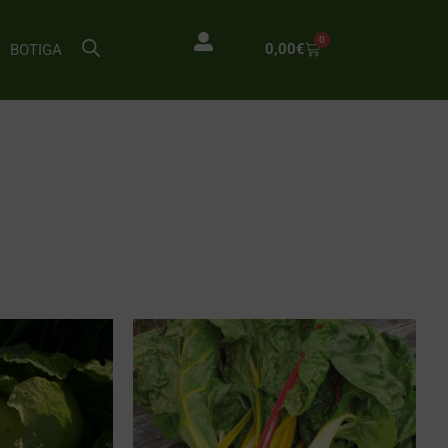
0
0,00
€
BOTIGA