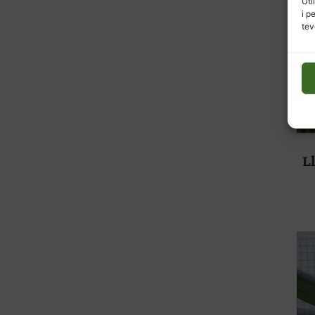
Uti
i p
tev
L