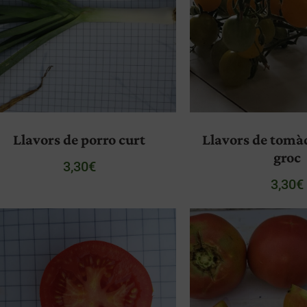
Llavors de porro curt
Llavors de tomàq
groc
3,30
€
3,30
€