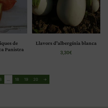
iques de
Llavors d’albergínia blanca
ca Panistra
3,30
€
8
…
18
19
20
→