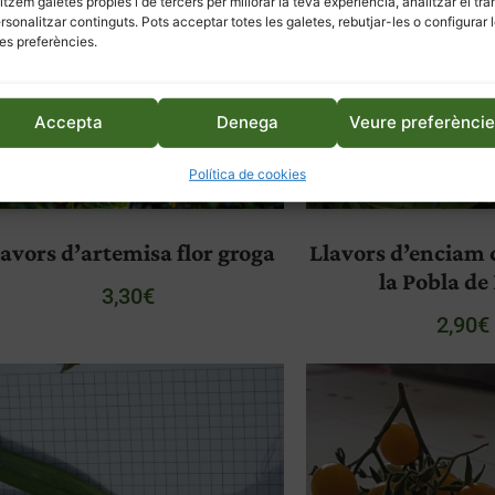
litzem galetes pròpies i de tercers per millorar la teva experiència, analitzar el trà
ersonalitzar continguts. Pots acceptar totes les galetes, rebutjar-les o configurar 
es preferències.
Accepta
Denega
Veure preferènci
Política de cookies
lavors d’artemisa flor groga
Llavors d’enciam 
la Pobla de 
3,30
€
2,90
€