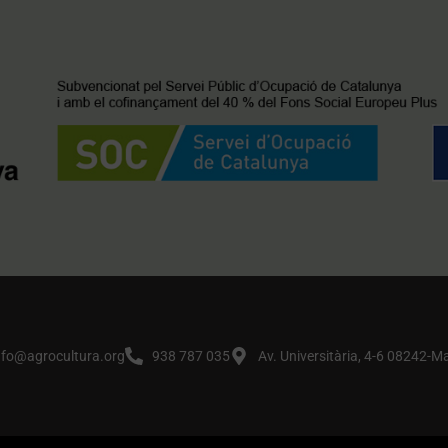
nfo@agrocultura.org
938 787 035
Av. Universitària, 4-6 08242-M