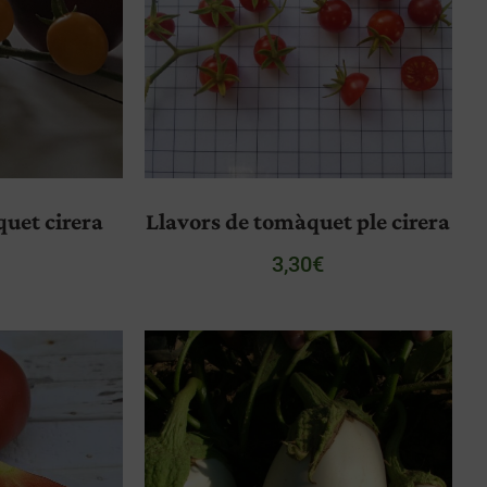
uet cirera
Llavors de tomàquet ple cirera
3,30
€