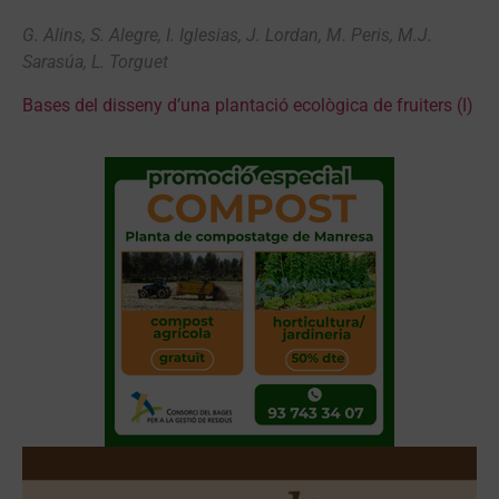
G. Alins, S. Alegre, I. Iglesias, J. Lordan, M. Peris, M.J.
Sarasúa, L. Torguet
Bases del disseny d’una plantació ecològica de fruiters (I)