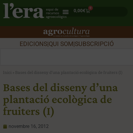
0
0,00
€
EDICIONS
|
QUI SOM
|
SUBSCRIPCIÓ
Inici
»
Bases del disseny d’una plantació ecològica de fruiters (I)
Bases del disseny d’una
plantació ecològica de
fruiters (I)
novembre 16, 2012