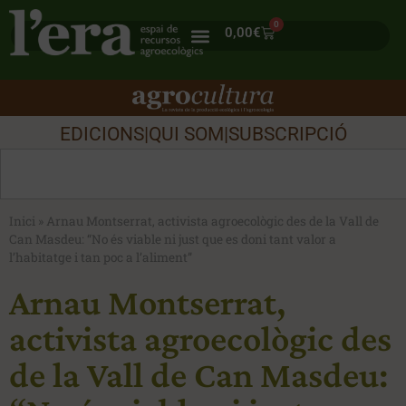
0
0,00
€
EDICIONS
|
QUI SOM
|
SUBSCRIPCIÓ
Inici
»
Arnau Montserrat, activista agroecològic des de la Vall de
Can Masdeu: “No és viable ni just que es doni tant valor a
l’habitatge i tan poc a l’aliment”
Arnau Montserrat,
activista agroecològic des
de la Vall de Can Masdeu: