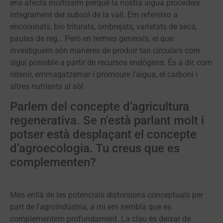
ens afecta moltíssim perquè la nostra aigua procedeix
íntegrament del subsol de la vall. Em refereixo a
encoixinats, bio triturats, ombrejats, varietats de secà,
pautes de reg… Però en termes generals, el que
investiguem són maneres de produir tan circulars com
sigui possible a partir de recursos endògens. És a dir, com
retenir, emmagatzemar i promoure l’aigua, el carboni i
altres nutrients al sòl.
Parlem del concepte d’agricultura
regenerativa. Se n’està parlant molt i
potser està desplaçant el concepte
d’agroecologia. Tu creus que es
complementen?
Més enllà de les potencials distorsions conceptuals per
part de l’agroindústria, a mi em sembla que es
complementem profundament. La clau és deixar de