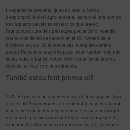
L’experiència personal, quan no pren la forma
d’explotació laboral agroindustrial, és també una part de
tots aquests serveis ecosistèmics que ofereix
l’agricultura: cura dels paisatges, prevenció d’incendis,
retenció de diòxid de carboni en el sòl, foment de la
biodiversitat, etc. En el nostre cas, busquem camins
perquè l’experiència agrària pugui estar també integrada
en les vides urbanes. Volem crear consciència sobre el
cicle de la vida i com ens alimenta.
També esteu fent proves oi?
Sí, l’altre objectiu de Regenerades és la investigació. I per
això es diu ‘Regenerades’, en continuïtat conceptual amb
la idea de l’agricultura regenerativa. Precisament perquè
no tenim la pressió comercial, tenim més marge per fer
experiments. Alguns són per pura necessitat: la sequera