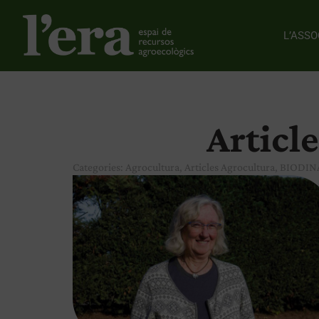
L’ASSO
Article
Categories:
Agrocultura
,
Articles Agrocultura
,
BIODIN