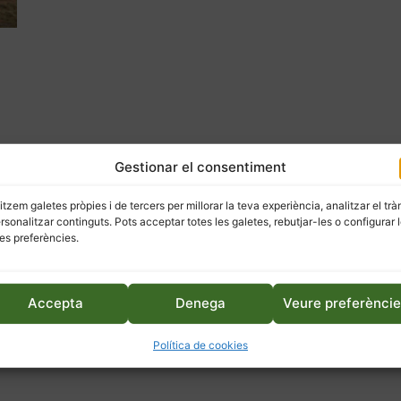
er
Gestionar el consentiment
els
litzem galetes pròpies i de tercers per millorar la teva experiència, analitzar el trà
ersonalitzar continguts. Pots acceptar totes les galetes, rebutjar-les o configurar 
es preferències.
t
Accepta
Denega
Veure preferènci
Política de cookies