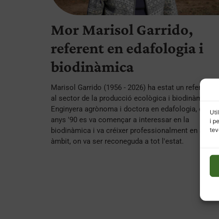
Mor Marisol Garrido,
referent en edafologia i
biodinàmica
Marisol Garrido (1956 - 2026) ha estat un referent p
al sector de la producció ecològica i biodinàmica.
Enginyera agrònoma i doctora en edafologia, des d
Uti
anys '90 es va començar a interessar en la
i p
tev
biodinàmica i va créixer professionalment en aques
àmbit, on va ser reconeguda a tot l'estat.