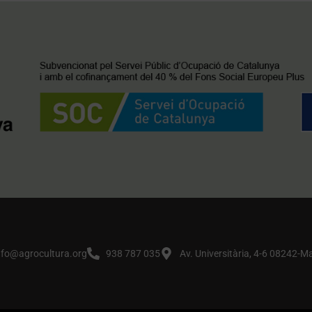
nfo@agrocultura.org
938 787 035
Av. Universitària, 4-6 08242-M