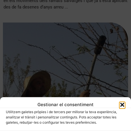
en els moviments dels ramats salvatges i que ja s’està aplicant
des de fa desenes d’anys arreu ...
Gestionar el consentiment
Utilitzem galetes pròpies i de tercers per millorar la teva experiència,
analitzar el trànsit i personalitzar continguts. Pots acceptar totes les
galetes, rebutjar-les o configurar les teves preferències.