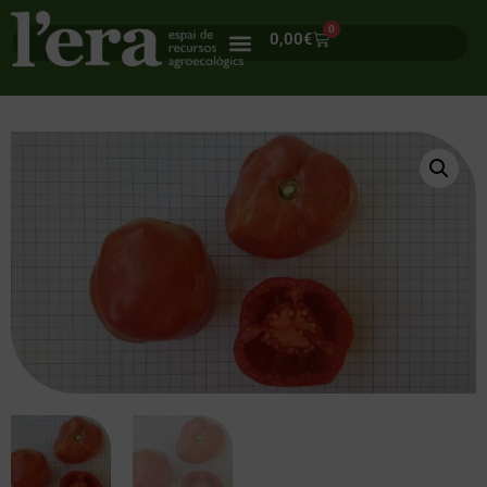
0
0,00
€