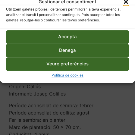
Gestionar el consentiment
Utilitzem galetes pròpies i de tercers per millorar la teva experiència,
analitzar el trànsit i personalitzar continguts. Pots acceptar totes les
galetes, rebutjar-les o configurar les teves preferències.
Accepta
Denega
Descripció
Informació addicional
Veure preferències
Descripció
Política de cookies
Origen: Callús
Informant: Josep Colilles
Període aconsellat de sembra: febrer
Període aconsellat de collita: agost
Fer la sembra: en planter
Marc de plantació: 50 x 70 cm.
Caducitat: 4 anys