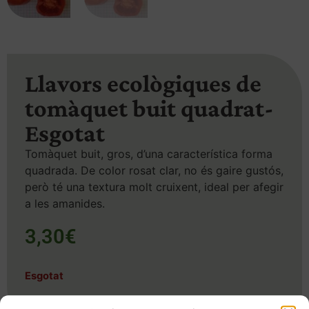
Llavors ecològiques de
tomàquet buit quadrat-
Esgotat
Tomàquet buit, gros, d’una característica forma
quadrada. De color rosat clar, no és gaire gustós,
però té una textura molt cruixent, ideal per afegir
a les amanides.
3,30
€
Esgotat
SKU
232
Categoria
Llavors
Etiqueta
llavors