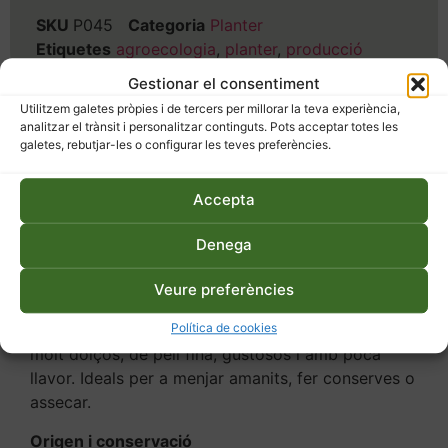
SKU
P045
Categoria
Planter
Etiquetes
agroecologia
,
planter
,
producció
ecològica
Gestionar el consentiment
Utilitzem galetes pròpies i de tercers per millorar la teva experiència,
analitzar el trànsit i personalitzar continguts. Pots acceptar totes les
galetes, rebutjar-les o configurar les teves preferències.
Descripció
Accepta
Descripció
Denega
Planter de Tomàquet llarg de Benissili.
Veure preferències
Varietat de tomàquet llarg i ple, originari de
Política de cookies
Benissili (País Valencià). Varietat que fa uns fruits
molt dolços, de pell fina, gustosos i amb poca
llavor. Ideals per a menjar amanits, fer conserves o
assecar.
Origen i conservació