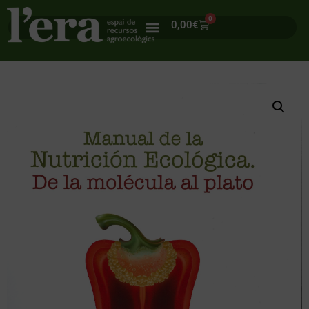
0
0,00
€