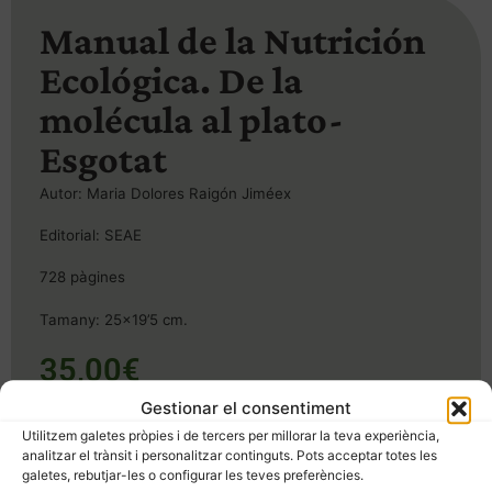
Manual de la Nutrición
Ecológica. De la
molécula al plato-
Esgotat
Au
tor: Maria Dolores Raigón Jiméex
Editorial: SEAE
728 pàgines
Tamany: 25×19’5 cm.
35,00
€
Gestionar el consentiment
Esgotat
Utilitzem galetes pròpies i de tercers per millorar la teva experiència,
analitzar el trànsit i personalitzar continguts. Pots acceptar totes les
SKU
A42
Categories
Altres editorials
,
Llibres
galetes, rebutjar-les o configurar les teves preferències.