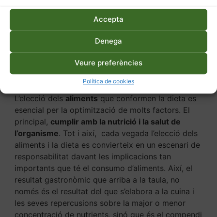
Accepta
Denega
Descripció
Informació addicional
Veure preferències
Descripció
Política de cookies
L’elecció dels
aliments
que conformen la dieta es
esencial per la optimització de molts factors. El
principal,
cumplir amb la nutrició i la salut de
l’organisme
. Tot i així, cada vegada l’elecció dels
aliments i la dieta es convierteix en un escenari de
responsabilitat davant les implicacions tan
importants que té el consumo d’aliments. Així, el
resultat gastronòmic que arriba a la taula, no
només és el resultat del que s’elabora a la cuina i
les seves repercusions sobre la major o menor
concentració de nutrients, sinó que és el compendi