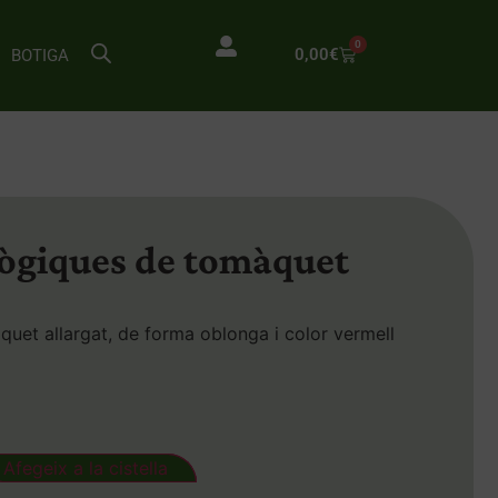
0
0,00
€
BOTIGA
lògiques de tomàquet
àquet allargat, de forma oblonga i color vermell
Afegeix a la cistella