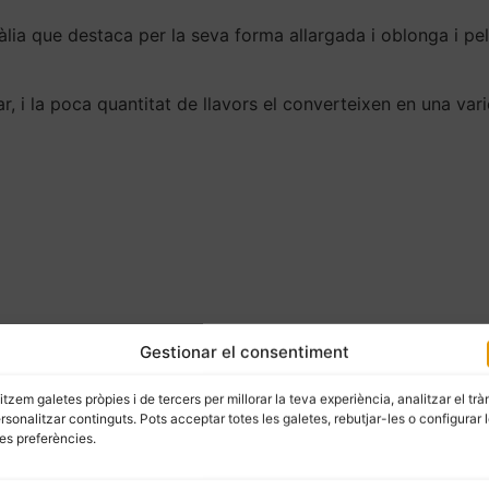
tàlia que destaca per la seva forma allargada i oblonga i pel
ar, i la poca quantitat de llavors el converteixen en una var
Gestionar el consentiment
litzem galetes pròpies i de tercers per millorar la teva experiència, analitzar el trà
ersonalitzar continguts. Pots acceptar totes les galetes, rebutjar-les o configurar 
es preferències.