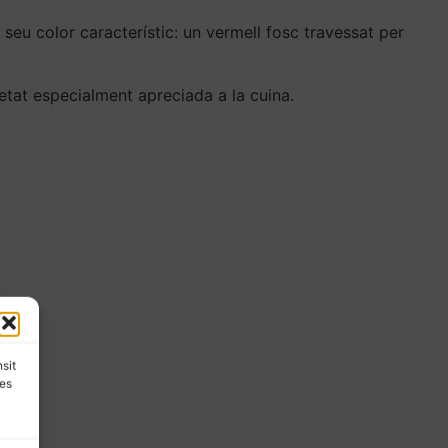
 seu color característic: un vermell fosc travessat per
ietat especialment apreciada a la cuina.
nsit
les