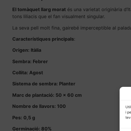
El tomàquet llarg morat
és una varietat originària d’I
tons liliacis que el fan visualment singular.
La seva pell molt fina, gairebé imperceptible al palad
Característiques principals
:
Origen: Itàlia
Sembra: Febrer
Collita: Agost
Sistema de sembra: Planter
Marc de plantació: 50 x 60 cm
Nombre de llavors: 100
Uti
i p
Pes: 0,5 g
tev
Germinació: 80%