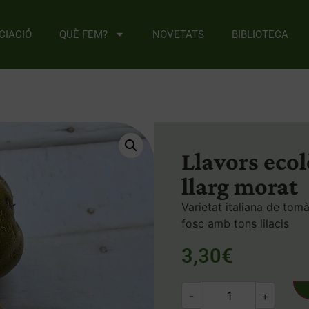
CIACIÓ
QUÈ FEM?
NOVETATS
BIBLIOTECA
Llavors eco
llarg morat
Varietat italiana de tom
fosc amb tons lilacis
3,30
€
-
+