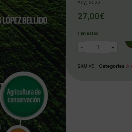
Any; 2022
27,00
€
1 en estoc
-
+
SKU
A5
Categories
Al