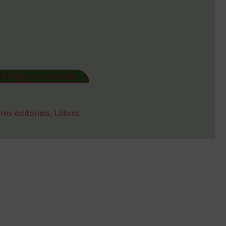
Afegeix a la cistella
tres editorials
,
Llibres