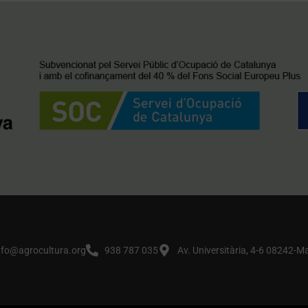
nfo@agrocultura.org
938 787 035
Av. Universitària, 4-6 08242-M