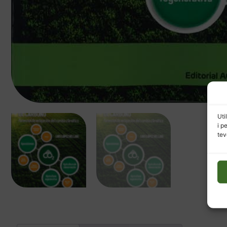
Uti
i p
tev