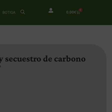
0
0,00
€
BOTIGA
 y secuestro de carbono
o