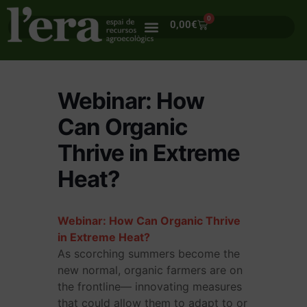
0
0,00
€
Webinar: How
Can Organic
Thrive in Extreme
Heat?
Webinar: How Can Organic Thrive
in Extreme Heat?
As scorching summers become the
new normal, organic farmers are on
the frontline— innovating measures
that could allow them to adapt to or