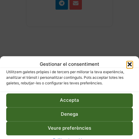
Gestionar el consentiment
ESDEVENIMENTS
Utilitzem galetes pròpies i de tercers per millorar la teva experiència,
analitzar el trànsit i personalitzar continguts. Pots acceptar totes les
RELACIONATS
galetes, rebutjar-les o configurar les teves preferències.
Accepta
Denega
Veure preferències