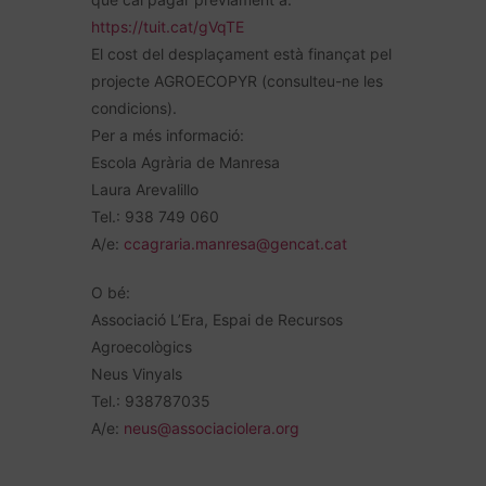
https://tuit.cat/gVqTE
El cost del desplaçament està finançat pel
projecte AGROECOPYR (consulteu-ne les
condicions).
Per a més informació:
Escola Agrària de Manresa
Laura Arevalillo
Tel.: 938 749 060
A/e:
ccagraria.manresa@gencat.cat
O bé:
Associació L’Era, Espai de Recursos
Agroecològics
Neus Vinyals
Tel.: 938787035
A/e:
neus@associaciolera.org