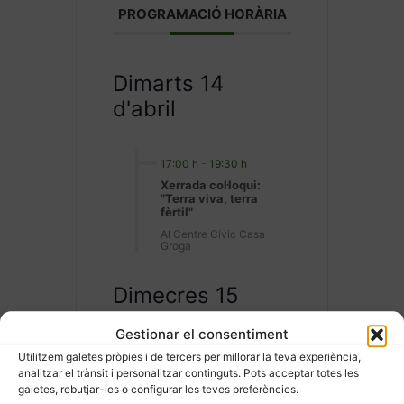
PROGRAMACIÓ HORÀRIA
Dimarts 14
d'abril
17:00 h
-
19:30 h
Xerrada col·loqui:
"Terra viva, terra
fèrtil"
Al Centre Cívic Casa
Groga
Dimecres 15
d'abril
Gestionar el consentiment
Utilitzem galetes pròpies i de tercers per millorar la teva experiència,
analitzar el trànsit i personalitzar continguts. Pots acceptar totes les
10:30 h
-
13:00 h
galetes, rebutjar-les o configurar les teves preferències.
Experiències