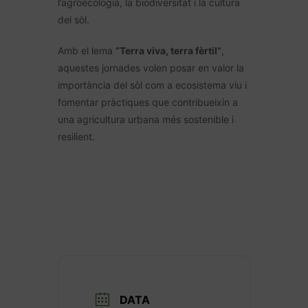
l’agroecologia, la biodiversitat i la cultura
del sòl.
Amb el lema
“Terra viva, terra fèrtil”
,
aquestes jornades volen posar en valor la
importància del sòl com a ecosistema viu i
fomentar pràctiques que contribueixin a
una agricultura urbana més sostenible i
resilient.
DATA