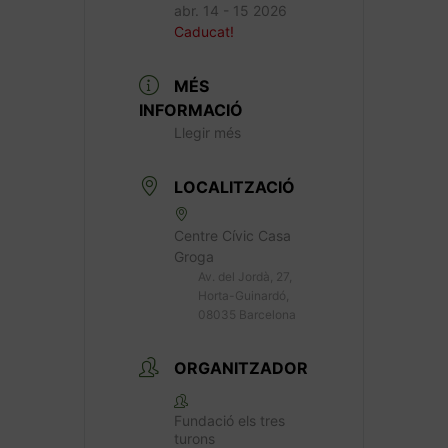
abr. 14 - 15 2026
Caducat!
MÉS
INFORMACIÓ
Llegir més
LOCALITZACIÓ
Centre Cívic Casa
Groga
Av. del Jordà, 27,
Horta-Guinardó,
08035 Barcelona
ORGANITZADOR
Fundació els tres
turons