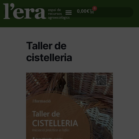
0
0,00
€
Taller de
cistelleria