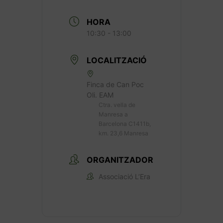
HORA
10:30 - 13:00
LOCALITZACIÓ
Finca de Can Poc
Oli. EAM
Ctra. vella de
Manresa a
Barcelona C1411b,
km. 23,6 Manresa
ORGANITZADOR
Associació L’Era