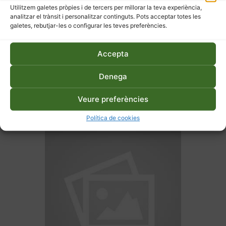
Utilitzem galetes pròpies i de tercers per millorar la teva experiència,
analitzar el trànsit i personalitzar continguts. Pots acceptar totes les
galetes, rebutjar-les o configurar les teves preferències.
Accepta
27 d'abril de 2026
Denega
Hort ecològic a terra o en
Veure preferències
taula – Primavera
Política de cookies