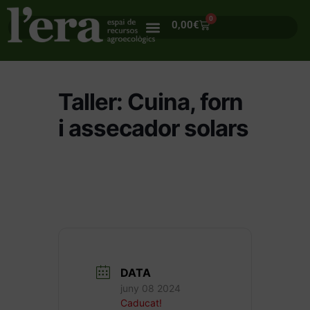
0
0,00
€
Taller: Cuina, forn
i assecador solars
DATA
juny 08 2024
Caducat!