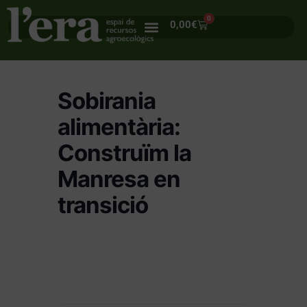
0
0,00
€
Sobirania
alimentària:
Construïm la
Manresa en
transició