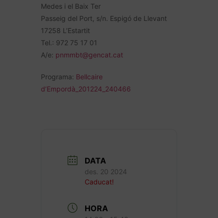
Medes i el Baix Ter
Passeig del Port, s/n. Espigó de Llevant
17258 L’Estartit
Tel.: 972 75 17 01
A/e:
pnmmbt@gencat.cat
Programa:
Bellcaire
d’Empordà_201224_240466
DATA
des. 20 2024
Caducat!
HORA