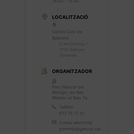
14:00 - 15:40
LOCALITZACIÓ
Centre Cívic de
Bellcaire
C. del Safareig, 1
17141 Bellcaire
d’Empordà
ORGANITZADOR
Parc Natural del
Montgrí, les Illes
Medes i el Baix Te
Telèfon
972 75 17 01
Correu electrònic
pnmmbt@gencat.cat