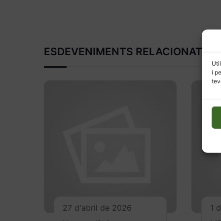
ESDEVENIMENTS RELACIONATS
Uti
i p
tev
27 d'abril de 2026
1 