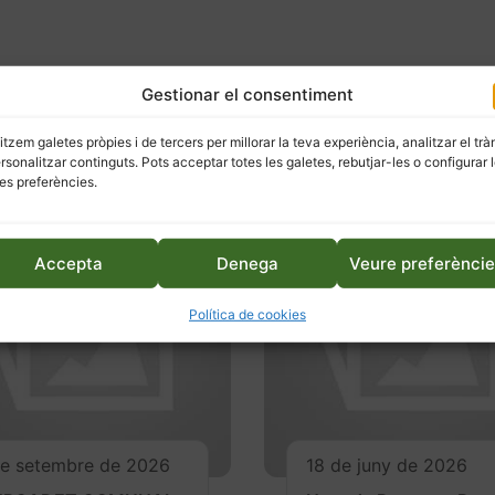
Gestionar el consentiment
litzem galetes pròpies i de tercers per millorar la teva experiència, analitzar el trà
ersonalitzar continguts. Pots acceptar totes les galetes, rebutjar-les o configurar 
es preferències.
Accepta
Denega
Veure preferènci
Política de cookies
de setembre de 2026
18 de juny de 2026