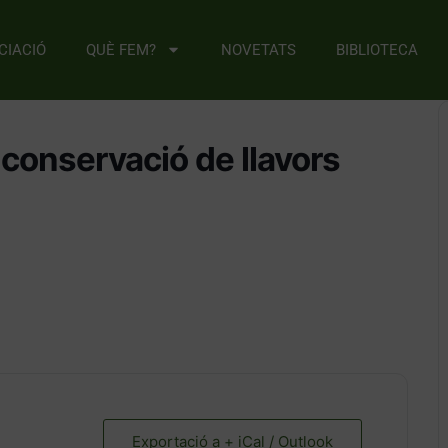
CIACIÓ
QUÈ FEM?
NOVETATS
BIBLIOTECA
i conservació de llavors
Exportació a + iCal / Outlook