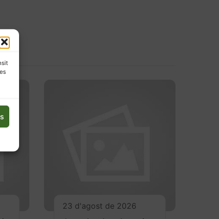
nsit
les
es
23 d'agost de 2026