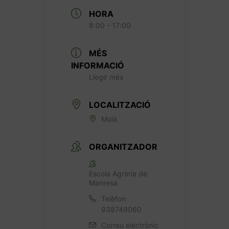
HORA
8:00 - 17:00
MÉS
INFORMACIÓ
Llegir més
LOCALITZACIÓ
Moià
ORGANITZADOR
Escola Agrària de
Manresa
Telèfon
938749060
Correu electrònic