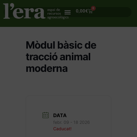
0
0,00
€
Mòdul bàsic de
tracció animal
moderna
DATA
febr. 09 - 18 2026
Caducat!