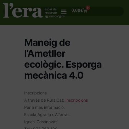
0
0,00
€
Maneig de
l’Ametller
ecològic. Esporga
mecànica 4.0
Inscripcions
A través de RuralCat:
Inscripcions
Per a més informació:
Escola Agrària d’Alfarràs
Ignasi Casanovas
Tel.: 973 760 100