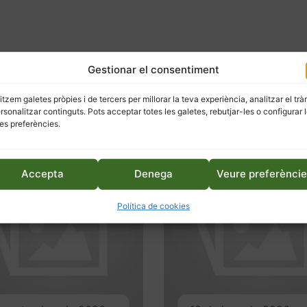
Gestionar el consentiment
litzem galetes pròpies i de tercers per millorar la teva experiència, analitzar el trà
ersonalitzar continguts. Pots acceptar totes les galetes, rebutjar-les o configurar 
es preferències.
Accepta
Denega
Veure preferènci
Política de cookies