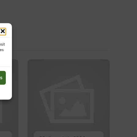
nsit
les
es