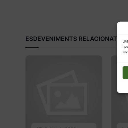
ESDEVENIMENTS RELACIONATS
Uti
i p
tev