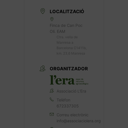
LOCALITZACIÓ
Finca de Can Poc
Oli. EAM
Ctra. vella de
Manresa a
Barcelona C1411b,
km. 23,6 Manresa
ORGANITZADOR
Associació L'Era
Telèfon
672337305
Correu electrònic
info@associaciolera.org