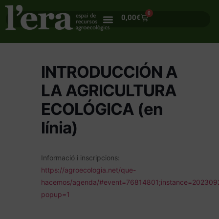
0
0,00
€
INTRODUCCIÓN A
LA AGRICULTURA
ECOLÓGICA (en
línia)
Informació i inscripcions:
https://agroecologia.net/que-
hacemos/agenda/#event=76814801;instance=20230
popup=1