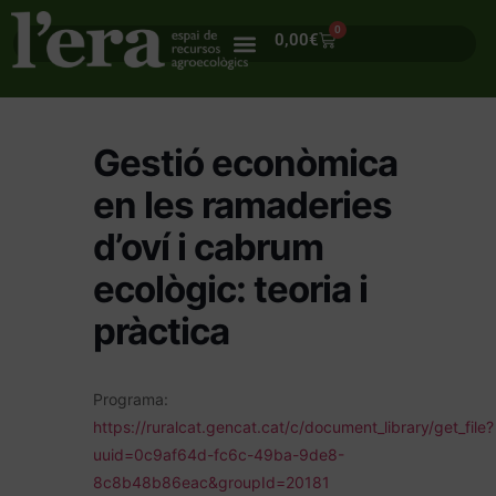
0
0,00
€
Gestió econòmica
en les ramaderies
d’oví i cabrum
ecològic: teoria i
pràctica
Programa:
https://ruralcat.gencat.cat/c/document_library/get_file?
uuid=0c9af64d-fc6c-49ba-9de8-
8c8b48b86eac&groupId=20181