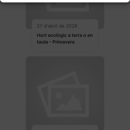
27 d'abril de 2026
Hort ecològic a terra o en
taula – Primavera