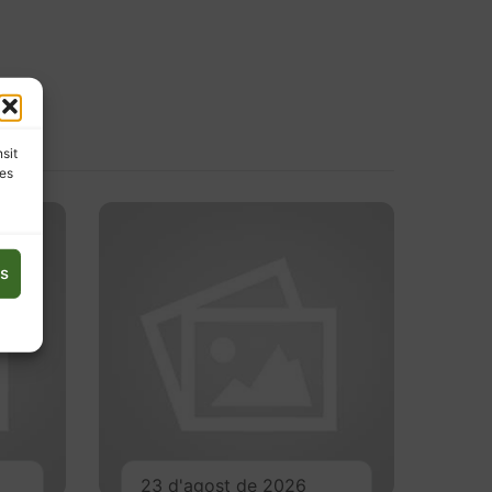
nsit
les
es
23 d'agost de 2026