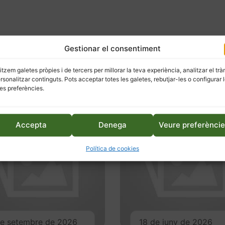
Gestionar el consentiment
litzem galetes pròpies i de tercers per millorar la teva experiència, analitzar el trà
ersonalitzar continguts. Pots acceptar totes les galetes, rebutjar-les o configurar 
es preferències.
Accepta
Denega
Veure preferènci
Política de cookies
de setembre de 2026
18 de juny de 2026