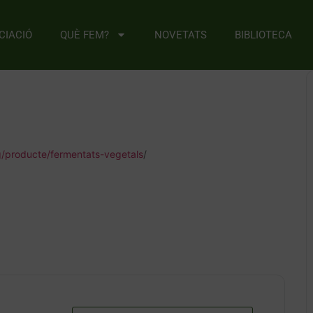
CIACIÓ
QUÈ FEM?
NOVETATS
BIBLIOTECA
rg/producte/fermentats-vegetals
/