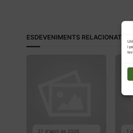
ESDEVENIMENTS RELACIONATS
Uti
i p
tev
27 d'abril de 2026
1 